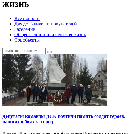
жизнь
Все новости
Для дольщиков и покупателей
Заселение
Общественно-политическая жизнь
Соцобъекты
Депутаты команды ДСК почтили память солдат-героев,
павших в боях за город
В день 78-й годовщины освобождения Воронежа от немецко-