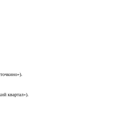
сточкино»).
ий квартал»).