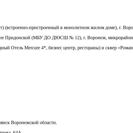
 (встроенно-пристроенный в монолитном жилом доме), г. Вороне
не Придонской (МБУ ДО ДЮСШ № 12), г. Воронеж, микрорайон П
Отель Mercure 4*, бизнес центр, рестораны) и сквер «Романов
лянск Воронежской области.
трова, 64А.