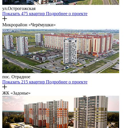
ул.Острогожская
Показать 475 квартир
Подробнее о проекте
Микрорайон «Черёмушки»
пос. Отрадное
Показать 215 квартир
Подробнее о проекте
ЖК «Задонье»