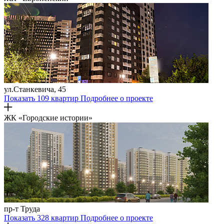
ул.Станкевича, 45
Показать 109 квартир
Подробнее о проекте
ЖК «Городские истории»
пр-т Труда
Показать 328 квартир
Подробнее о проекте