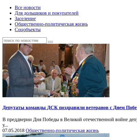
Все новости
Для дольщиков и покупателей
Заселение
Общественно-политическая жизнь
Соцобъекты
Депутаты команды ДСК поздравили ветеранов с Днем Поб
В преддверии Дня Победы в Великой отечественной войне деп
у...
07.05.2018
Общественно-политическая жизнь