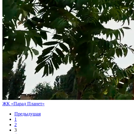
ЖК «Парад Планет»
Предыдущая
1
2
3