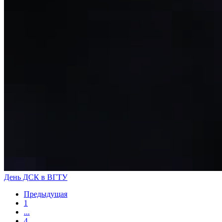
День ДСК в ВГТУ
Предыдущая
1
...
4