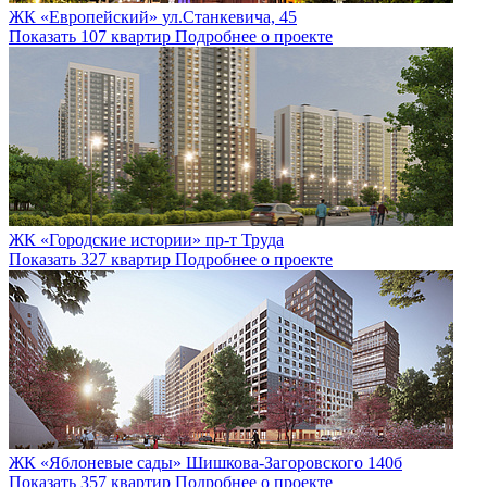
ЖК «Европейский»
ул.Станкевича, 45
Показать 107 квартир
Подробнее о проекте
ЖК «Городские истории»
пр-т Труда
Показать 327 квартир
Подробнее о проекте
ЖК «Яблоневые сады»
Шишкова-Загоровского 140б
Показать 357 квартир
Подробнее о проекте