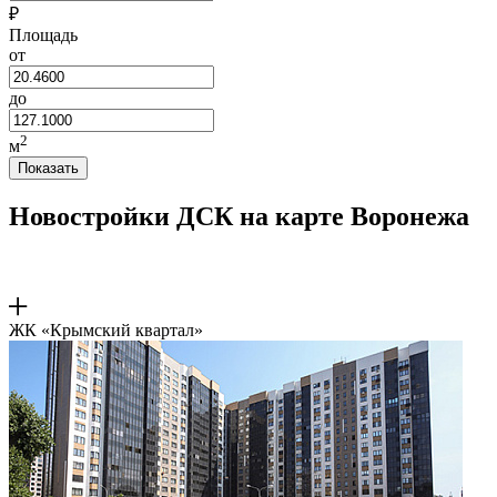
₽
Площадь
от
до
2
м
Показать
Новостройки ДСК на карте Воронежа
ЖК «Крымский квартал»