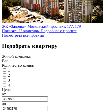
ЖК «Задонье»
Московский проспект, 177, 179
Показать 23 квартиры
Подробнее о проекте
Посмотреть все проекты
Подобрать квартиру
Жилой комплекс
Все
Количество комнат
1
2
3
4
Цена
от
до