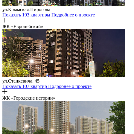
ул.Крымская-Пирогова
Показать 193 квартиры
Подробнее о проекте
ЖК «Европейский»
ул.Станкевича, 45
Показать 107 квартир
Подробнее о проекте
ЖК «Городские истории»