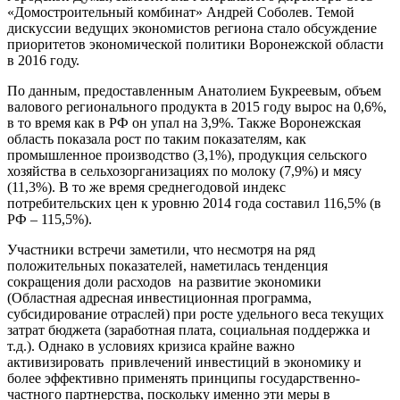
«Домостроительный комбинат» Андрей Соболев. Темой
дискуссии ведущих экономистов региона стало обсуждение
приоритетов экономической политики Воронежской области
в 2016 году.
По данным, предоставленным Анатолием Букреевым, объем
валового регионального продукта в 2015 году вырос на 0,6%,
в то время как в РФ он упал на 3,9%. Также Воронежская
область показала рост по таким показателям, как
промышленное производство (3,1%), продукция сельского
хозяйства в сельхозорганизациях по молоку (7,9%) и мясу
(11,3%). В то же время среднегодовой индекс
потребительских цен к уровню 2014 года составил 116,5% (в
РФ – 115,5%).
Участники встречи заметили, что несмотря на ряд
положительных показателей, наметилась тенденция
сокращения доли расходов на развитие экономики
(Областная адресная инвестиционная программа,
субсидирование отраслей) при росте удельного веса текущих
затрат бюджета (заработная плата, социальная поддержка и
т.д.). Однако в условиях кризиса крайне важно
активизировать привлечений инвестиций в экономику и
более эффективно применять принципы государственно-
частного партнерства, поскольку именно эти меры в