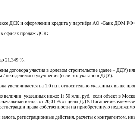
лексе ДСК и оформлении кредита у партнёра АО «Банк ДОМ.РФ»
и в офисах продаж ДСК:
до 21,349 %.
ены договора участия в долевом строительстве (далее – ДДУ) ил
а / неотделимого улучшения (если это указано в ДДУ).
ка увеличивается на 1,0 п.п. относительно указанных выше про
з величин, указанных ниже: 1) 50 млн. руб., если объект в Моск
рвоначальный взнос: от 20,01 % от цены ДДУ. Погашение: ежемес
 регистрации права собственности на приобретенную недвижимост
 залога, регистрационные действия, расчеты с контрагентом, и