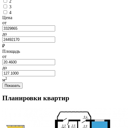
2
3
4
Цена
от
до
₽
Площадь
от
до
2
м
Показать
Планировки квартир