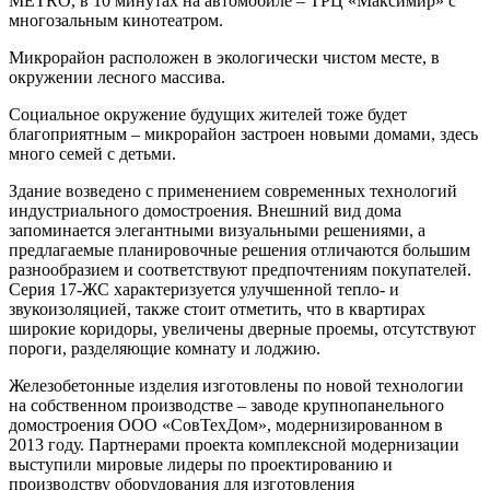
METRO, в 10 минутах на автомобиле – ТРЦ «Максимир» с
многозальным кинотеатром.
Микрорайон расположен в экологически чистом месте, в
окружении лесного массива.
Социальное окружение будущих жителей тоже будет
благоприятным – микрорайон застроен новыми домами, здесь
много семей с детьми.
Здание возведено с применением современных технологий
индустриального домостроения. Внешний вид дома
запоминается элегантными визуальными решениями, а
предлагаемые планировочные решения отличаются большим
разнообразием и соответствуют предпочтениям покупателей.
Серия 17-ЖС характеризуется улучшенной тепло- и
звукоизоляцией, также стоит отметить, что в квартирах
широкие коридоры, увеличены дверные проемы, отсутствуют
пороги, разделяющие комнату и лоджию.
Железобетонные изделия изготовлены по новой технологии
на собственном производстве – заводе крупнопанельного
домостроения ООО «СовТехДом», модернизированном в
2013 году. Партнерами проекта комплексной модернизации
выступили мировые лидеры по проектированию и
производству оборудования для изготовления