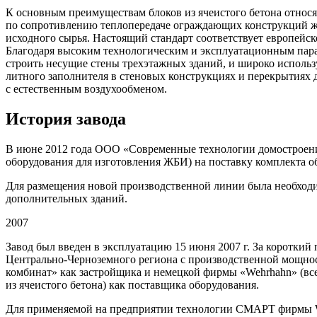
К основным преимуществам блоков из ячеистого бетона относя
по сопротивлению теплопередаче ограждающих конструкций жи
исходного сырья. Настоящий стандарт соответствует европейск
Благодаря высоким технологическим и эксплуатационным парам
строить несущие стены трехэтажных зданий, и широко использу
литного заполнителя в стеновых конструкциях и перекрыти­ях 
с естественным воздухообменом.
История завода
В июне 2012 года ООО «Современные технологии домостроен
оборудования для изготовления ЖБИ) на поставку комплекта о
Для размещения новой производственной линии была необходи
дополнительных зданий.
2007
Завод был введен в эксплуатацию 15 июня 2007 г. За коротки
Центрально-Черноземного региона с производствен­ной мощно
комбинат» как застройщика и немецкой фирмы «Wehrhahn» (все
из ячеистого бетона) как поставщика оборудования.
Для применяемой на предприятии технологии СМАРТ фирмы Wer