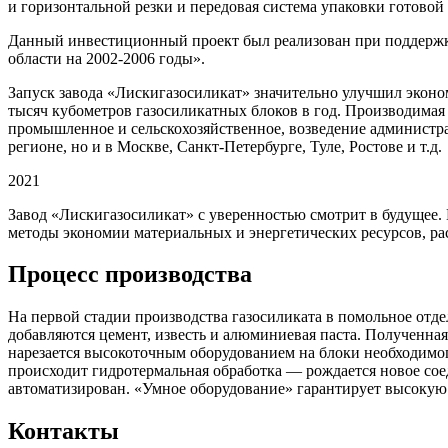
и горизонтальной резки и передовая система упаковки готовой
Данный инвестиционный проект был реализован при поддержк
области на 2002-2006 годы».
Запуск завода «Лискигазосиликат» значительно улучшил экон
тысяч кубометров газосиликатных блоков в год. Производимая 
промышленное и сельскохозяйствен­ное, возведение администр
регионе, но и в Москве, Санкт-Петербурге, Туле, Ростове и т.д.
2021
Завод «Лискигазоси­ликат» с уверенностью смотрит в будущее
методы экономии матери­альных и энергетических ресурсов, р
Процесс производства
На первой стадии производства газосиликата в помольное отде
добавляются цемент, известь и алюминиевая паста. Полученная 
нарезается высокоточ­ным оборудованием на блоки необходимого
происходит гидротермальная обработка — рождается новое сое
автоматизирован. «Умное оборудо­вание» гарантирует высокую
Контакты