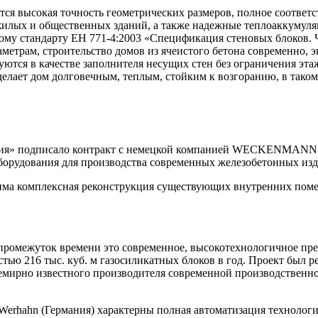
тся высокая точность геометрических размеров, полное соотве
лых и общественных зданий, а также надежные теплоаккумуляци
ому стандарту ЕН 771-4:2003 «Спецификация стеновых блоков. Ча
етрам, строительство домов из ячеистого бетона современно, э
ются в качестве заполнителя несущих стен без ограничения эта
делает дом долговечным, теплым, стойким к возгоранию, в тако
ия» подписало контракт с немецкой компанией WECKENMANN (
борудования для производства современных железобетонных изд
ма комплексная реконструкция существующих внутренних помещ
й промежуток времени это совре­менное, высокотехнологичное 
стью 216 тыс. куб. м газосиликатных блоков в год. Проект бы
мирно известного производителя современной производственной
hahn (Германия) характерны полная автоматизация технологич