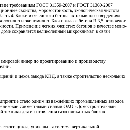
тствие требованиям ГОСТ 31359-2007 и ГОСТ 31360-2007
онные свойства, морозостойкость, экологическая чистота
сть 4: Блоки из ячеистого бетона автоклавного твердения».
кологично и экономично. Блоки класса бетона В 3,5 позволяют
жности. Применение легких ячеистых бетонов в качестве моно­
м доме сохраняется великолепный микроклимат, в связи
мировой лидер по проектированию и производству
елий.
ений и цехов завода КПД, а также строительство нескольких
предприятие стало одним из важнейших промышленных заводов
л реализован совместными силами ОАО «Домостроительный
 техники для изготовления газоси­ликатных блоков
еского цикла, уникальная система вертикальной