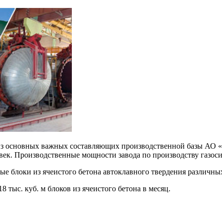
 из основных важных составляющих производственной базы АО
овек. Производственные мощности завода по производству газос
е блоки из ячеистого бетона автоклавного твердения различных
 тыс. куб. м блоков из ячеистого бетона в месяц.