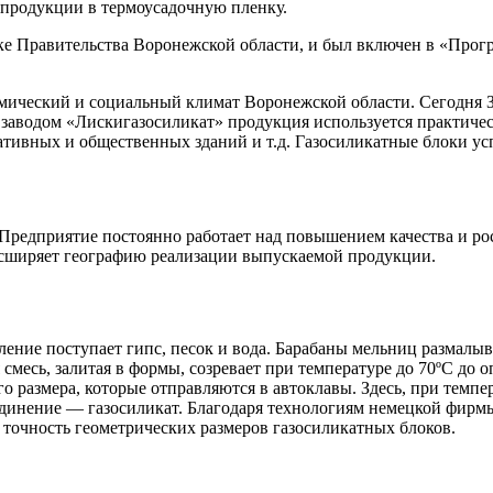
 продукции в термоусадочную пленку.
е Правительства Воронежской области, и был включен в «Прог
омический и социальный климат Воронежской области. Сегодня 
заводом «Лискигазосиликат» продукция использует­ся практичес
ативных и общественных зданий и т.д. Газосиликатные блоки у
. Предприятие постоянно работает над повышением качества и р
асширяет геогра­фию реализации выпускаемой продукции.
ление поступает гипс, песок и вода. Барабаны мельниц размалы
смесь, залитая в формы, созревает при температуре до 70ºС до 
 размера, кото­рые отправляются в автоклавы. Здесь, при темпер
динение — газо­силикат. Благодаря технологи­ям немецкой фирм
 точность геометрических размеров газосиликатных блоков.