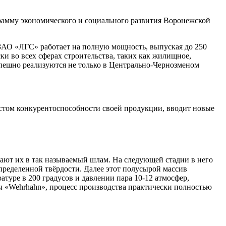
рамму экономического и социального развития Воронежской
ЗАО «ЛГС» работает на полную мощность, выпуская до 250
ки во всех сферах строительства, таких как жилищное,
спешно реализуются не только в Центрально-Чернозменом
остом конкурентоспособности своей продукции, вводит новые
вают их в так называемый шлам. На следующей стадии в него
определенной твёрдости. Далее этот полусырой массив
атуре в 200 градусов и давлении пара 10-12 атмосфер,
ы «Wehrhahn», процесс производства практически полностью