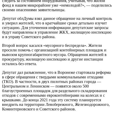
следить за состоянием оборудования, учитывая, что жилой
фонд в нашем микрорайоне уже «немолодой?», ­— поделились
своими опасениями заявительницы.
Депутат облДумы взял данное обращение на личный контроль
и уверил жителей, что в кратчайшие сроки детально изучит
ситуацию. Для уточнения информации депутатские запросы
будут направлены в управление ЖКХ, жилищную инспекцию
и в управу Советского района.
Второй вопрос касался «мусорного беспредела». Жители
просили помочь с организацией контейнерных площадок и
вывозом крупногабаритного мусора. Обращения жителей в
прокуратуру, жилищную инспекцию и другие инстанции
остались без ответа.
Депутат дал разъяснение, что в Воронеже стартовала реформа
в сфере обращения с твердыми коммунальными отходами
(ТКО). В частности, в двух пилотных районах города —
Центральном и Ленинском — появятся около 500
благоустроенных площадок для раздельного складирования
отходов с современными евроконтейнерами на колесах и с
крышками. До конца 2021 года эту систему планируется
внедрить на территории Левобережного, Железнодорожного,
Коминтерновского и Советского районов.