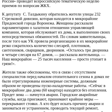
Россия» проводит всероссийскую тематическую неделю
приемов по вопросам ЖКХ.
К депутату С. Талдыкину обратились жители улицы 232
Стрелковой дивизии, которая находится в микрорайоне
Придонской города Воронежа. Женщины рассказали
парламентарию о халатном отношении управляющей
компании, которая обслуживает их дома, к выполнению своих
непосредственных обязанностей. По словам заявительницы,
после того как УК провела реорганизацию в их микрорайоне
резко сократилось количество слесарей, плотников,
сантехников, сварщиков, дворников. «Осталось три дворника
и четыре слесаря на 67 домов, — рассказала жительница. —
Наш микрорайон — 25 тысяч населения — просто утопает в
грязи!».
Жители также обеспокоены, что в связи с отсутствием
специалистов перед началом отопительного сезона в домах не
были отрегулированы инженерные системы, должным
образом не проведены пуско-наладочные работы. «Сейчас в
микрорайоне два дома (60 квартир) находятся без отопления.
Придет зима — начнутся аварии. Городские аварийные
службы, когда приезжают, принимают крайние меры —
перекрывают стояки. А кто будет искать причину аварии и
заниматься ее устранением, проводить текущий ремонт,