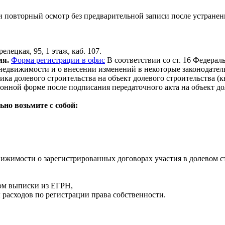
ти повторный осмотр без предварительной записи после устране
лецкая, 95, 1 этаж, каб. 107.
мя.
Форма регистрации в офис
В соответствии со ст. 16 Федерал
едвижимости и о внесении изменений в некоторые законодатель
ика долевого строительства на объект долевого строительства 
онной форме после подписания передаточного акта на объект до
ьно возьмите с собой:
ижимости о зарегистрированных договорах участия в долевом с
ом выписки из ЕГРН,
 расходов по регистрации права собственности.