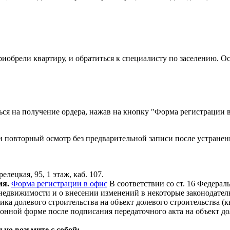
риобрели квартиру, и обратиться к специалисту по заселению. О
ься на получение ордера, нажав на кнопку "Форма регистрации в
ти повторный осмотр без предварительной записи после устране
лецкая, 95, 1 этаж, каб. 107.
мя.
Форма регистрации в офис
В соответствии со ст. 16 Федерал
едвижимости и о внесении изменений в некоторые законодатель
ика долевого строительства на объект долевого строительства 
онной форме после подписания передаточного акта на объект до
ьно возьмите с собой: