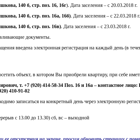
кова, 140 б, стр. поз. 16, 16г
). Дата заселения – с 20.03.2018 г.
кова, 140 б, стр. поз. 16а, 16б)
. Дата заселения – с 22.03.2018 г
шкова, 140 б, стр. поз. 16в)
. Дата заселения – с 23.03.2018 г.
навливающие документы.
ащения введена электронная регистрация на каждый день (в тече
осетить объект, в котором Вы приобрели квартиру, при себе имет
рович, т. +7 (920) 414-58-34
Поз. 16 и 16а – контактное лицо:
20) 410-91-02
бходимо записаться на конкретный день через электронную регис
перерыв с 13.00 до 13.30) сб, вс – выходной
и ее отсутствия на экране, просим обновить страницу с пом