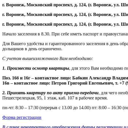
г. Воронеж, Московский проспект, д. 124, (г. Воронеж, ул. Шиш
г. Воронеж, Московский проспект, д. 124, (г. Воронеж, ул. Шиш
г. Воронеж, Московский проспект, д. 124, (г. Воронеж, ул. Ши
Начало заселения в 8.30. При себе иметь паспорт и правоуста
Для Вашего удобства и гарантированного заселения в день обр
дольщиков в день ограничено.
С учетом вышеизложенного Вам необходимо:
1. Произвести осмотр квартиры
, для этого Вам необходимо п
Поз. 16б и 16г – контактное лицо: Бабкин Александр Владими
16в – контактное лицо: Петров Григорий Евгеньевич, т. +7 (9
2. Принять квартиру по акту приема-передачи
, для чего нео
Пешестрелецкая, 95, 1 этаж, каб. 107 в рабочее время.
пн-чт: 8:30 – 17:30 (перерыв с 13.00 до 14.00) пт: 8:00 – 16:30 (
Форма регистрации
В случае некорректного отображения формы регистрации ил