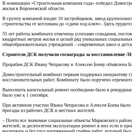
В номинации «Строительная компания года» победил Домостро
жилья в Воронежской области.
В группу компаний входят 10 застройщиков, завод крупнопан
строительства от котлована до «сдачи под ключ». Здесь труди
55 лет работы комбината отмечены успехами созидания, посто
квадратных метров жилья и целый ряд уникальных социальных 
общеобразовательных учреждений – современных школ и детск
Строители ДСК получили госнаграды за восстановление Л
Прорабам ДСК Ивану Чепрасову и Алексею Боеву объявлена Бл
Домостроительный комбинат первым поддержал инициативу губ
восстановительных работ. Комбинату было поручено отремонт
Выполнить капитальный ремонт необходимо было в рекордные с
было уже к 1 сентября.
При активном участии Ивана Чепрасова и Алексея Боева было 
бригады из рабочих ДСК и местных жителей.
– Почти все значимые социальные объекты Марковского района 
жителей, за десятилетия эксплуатации ремонт в них если и п
выдержать и без того напряженный график работ, который был 