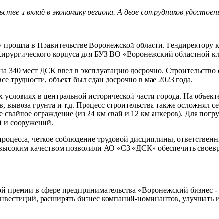
тве и вклад в экономику региона. А двое сотрудников удостое
» прошла в Правительстве Воронежской области. Гендиректору
хирургического корпуса для БУЗ ВО «Воронежский областной к
м на 340 мест ДСК ввел в эксплуатацию досрочно. Строительство
е трудности, объект был сдан досрочно в мае 2023 года.
условиях в центральной исторической части города. На объекте
вывоза грунта и т.д. Процесс строительства также осложнял сер
свайное ограждение (из 24 км свай и 12 км анкеров). Для пог
й и сооружений.
процесса, четкое соблюдение трудовой дисциплины, ответственн
с высоким качеством позволили АО «СЗ «ДСК» обеспечить своевр
й премии в сфере предпринимательства «Воронежский бизнес - 
нвестиций, расширять бизнес компаний-номинантов, улучшать и