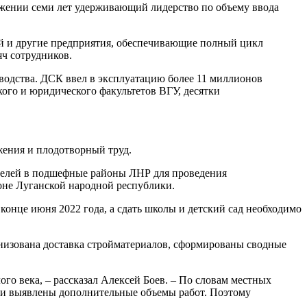
жении семи лет удерживающий лидерство по объему ввода
ый и другие предприятия, обеспечивающие полный цикл
яч сотрудников.
водства. ДСК ввел в эксплуатацию более 11 миллионов
ого и юридического факультетов ВГУ, десятки
ения и плодотворный труд.
телей в подшефные районы ЛНР для проведения
оне Луганской народной республики.
онце июня 2022 года, а сдать школы и детский сад необходимо
анизована доставка стройматериалов, сформированы сводные
го века, – рассказал Алексей Боев. – По словам местных
были выявлены дополнительные объемы работ. Поэтому