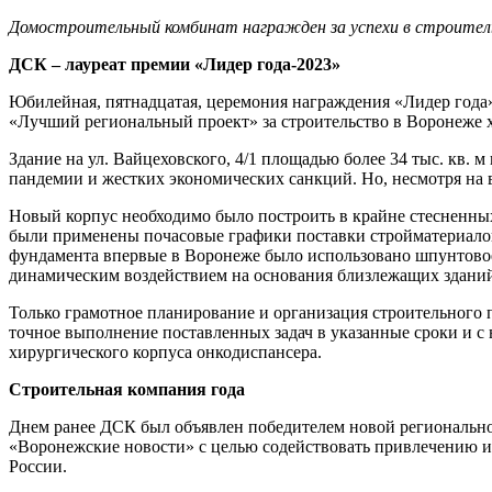
Домостроительный комбинат награжден за успехи в строительс
ДСК – лауреат премии «Лидер года-2023»
Юбилейная, пятнадцатая, церемония награждения «Лидер года
«Лучший региональный проект» за строительство в Воронеже 
Здание на ул. Вайцеховского, 4/1 площадью более 34 тыс. кв. 
пандемии и жестких экономических санкций. Но, несмотря на вс
Новый корпус необходимо было построить в крайне стесненных 
были применены почасовые графики поставки стройматериалов, 
фундамента впервые в Воронеже было использовано шпунтовое 
динамическим воздействием на основания близлежащих здани
Только грамотное планирование и организация строительного 
точное выполнение поставленных задач в указанные сроки и 
хирургического корпуса онкодиспансера.
Строительная компания года
Днем ранее ДСК был объявлен победителем новой регионально
«Воронежские новости» с целью содействовать привлечению и
России.