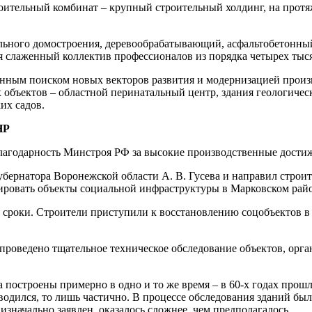
ительный комбинат – крупный строительный холдинг, на протя
ельного домостроения, деревообрабатывающий, асфальтобетонн
тся слаженный коллектив профессионалов из порядка четырех тыс
янным поиском новых векторов развития и модернизацией произ
объектов – областной перинатальный центр, здания геологическ
их садов.
НР
агодарность Минстроя РФ за высокие производственные достиж
ернатора Воронежской области А. В. Гусева и направил строи
ировать объекты социальной инфраструктуры в Марковском рай
роки. Строители приступили к восстановлению соцобъектов в к
проведено тщательное техническое обследование объектов, орг
построены примерно в одно и то же время – в 60-х годах прошло
роводился, то лишь частично. В процессе обследования зданий 
изначально заявлен, оказалось сложнее, чем предполагалось.