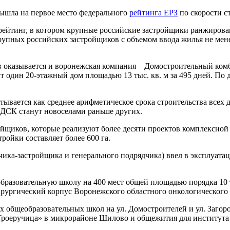
вышла на первое место федерального
рейтинга ЕРЗ
по скорости с
 рейтинг, в котором крупные российские застройщики ранжиров
упных российских застройщиков с объемом ввода жилья не менее
 оказывается и воронежская компания – Домостроительный комб
т один 20-этажный дом площадью 13 тыс. кв. м за 495 дней. По
тывается как среднее арифметическое срока строительства всех д
р ДСК станут новоселами раньше других.
йщиков, которые реализуют более десяти проектов комплексной 
ойки составляет более 600 га.
ика-застройщика и генерального подрядчика) ввел в эксплуатаци
разовательную школу на 400 мест общей площадью порядка 10 т
ирургический корпус Воронежского областного онкологического 
 общеобразовательных школ на ул. Домостроителей и ул. Загоро
«Троеручица» в микрорайоне Шилово и общежития для институт