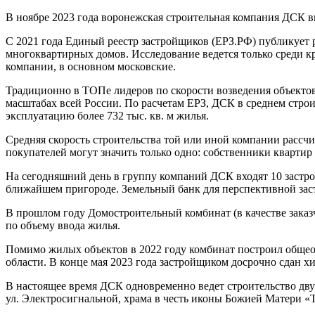
В ноябре 2023 года воронежская строительная компания ДСК 
С 2021 года Единый реестр застройщиков (ЕРЗ.РФ) публикует
многоквартирных домов. Исследование ведется только среди кр
компании, в основном московские.
Традиционно в ТОПе лидеров по скорости возведения объектов
масштабах всей России. По расчетам ЕРЗ, ДСК в среднем строи
эксплуатацию более 732 тыс. кв. м жилья.
Средняя скорость строительства той или иной компании рассчи
покупателей могут значить только одно: собственники кварти
На сегодняшний день в группу компаний ДСК входят 10 застро
ближайшем пригороде. Земельный банк для перспективной застр
В прошлом году Домостроительный комбинат (в качестве заказч
по объему ввода жилья.
Помимо жилых объектов в 2022 году комбинат построил общеоб
области. В конце мая 2023 года застройщиком досрочно сдан х
В настоящее время ДСК одновременно ведет строительство двух
ул. Электросигнальной, храма в честь иконы Божией Матери 