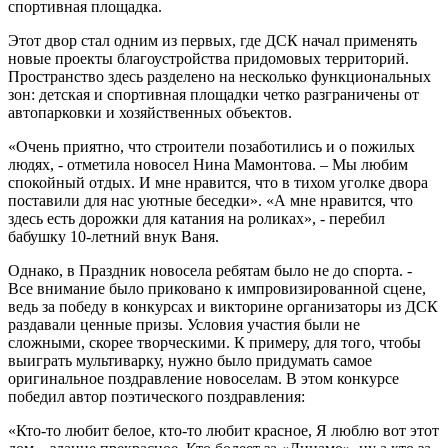
спортивная площадка.
Этот двор стал одним из первых, где ДСК начал применять
новые проекты благоустройства придомовых территорий.
Пространство здесь разделено на несколько функциональных
зон: детская и спортивная площадки четко разграничены от
автопарковки и хозяйственных объектов.
«Очень приятно, что строители позаботились и о пожилых
людях, - отметила новосел Нина Мамонтова. – Мы любим
спокойный отдых. И мне нравится, что в тихом уголке двора
поставили для нас уютные беседки». «А мне нравится, что
здесь есть дорожки для катания на роликах», - перебил
бабушку 10-летний внук Ваня.
Однако, в Праздник новосела ребятам было не до спорта. -
Все внимание было приковано к импровизированной сцене,
ведь за победу в конкурсах и викторине организаторы из ДСК
раздавали ценные призы. Условия участия были не
сложными, скорее творческими. К примеру, для того, чтобы
выиграть мультиварку, нужно было придумать самое
оригинальное поздравление новоселам. В этом конкурсе
победил автор поэтического поздравления:
«Кто-то любит белое, кто-то любит красное, Я люблю вот этот