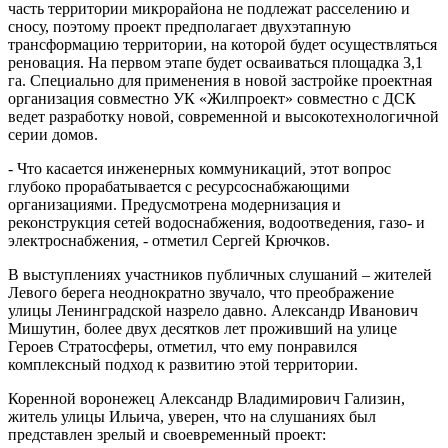
часть территории микрорайона не подлежат расселению и
сносу, поэтому проект предполагает двухэтапную
трансформацию территории, на которой будет осуществляться
реновация. На первом этапе будет осваиваться площадка 3,1
га. Специально для применения в новой застройке проектная
организация совместно УК «Жилпроект» совместно с ДСК
ведет разработку новой, современной и высокотехнологичной
серии домов.
- Что касается инженерных коммуникаций, этот вопрос
глубоко прорабатывается с ресурсоснабжающими
организациями. Предусмотрена модернизация и
реконструкция сетей водоснабжения, водоотведения, газо- и
электроснабжения, - отметил Сергей Крючков.
В выступлениях участников публичных слушаний – жителей
Левого берега неоднократно звучало, что преображение
улицы Ленинградской назрело давно. Александр Иванович
Мишутин, более двух десятков лет проживший на улице
Героев Стратосферы, отметил, что ему понравился
комплексный подход к развитию этой территории.
Коренной воронежец Александр Владимирович Гализин,
житель улицы Ильича, уверен, что на слушаниях был
представлен зрелый и своевременный проект: