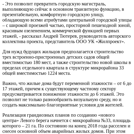
- Это позволит превратить городскую магистраль,
выполняющую сейчас в основном транзитную функцию, в
презентабельную, комфортную городскую улицу,
обладающую всеми атрибутами центральной городской улицы
– с широкой проезжей частью, просторной пешеходной зоной,
красивым озеленением, коммерческой функцией первых
этажей, - рассказал Андрей Тютерев, руководитель авторского
коллектива проекта, представитель ООО УК «Жилпроект».
Для нужд будущих жильцов предполагается строительство
трех встроенно-пристроенных детских садов общей
вместимостью 180 мест, а также строительство новой школы в
пределах отдельного квартала в структуре микрорайона 33
общей вместимостью 1224 места.
Важно, что жилые дома будут переменной этажности – от 6 до
17 этажей, причем к существующему частному сектору
предусматривается понижение этажности до 6 этажей. Это
позволит не только разнообразить визуальную среду, но и
создать максимально благоприятные условия для жителей.
Реализация грандиозных планов по созданию «нового
центра» Левого берега начнется с микрорайона №33, площадь
которого – 21 га. По состоянию на конец 2018 года расселен и
снесен основной объем аварийных жилых домов. При этом