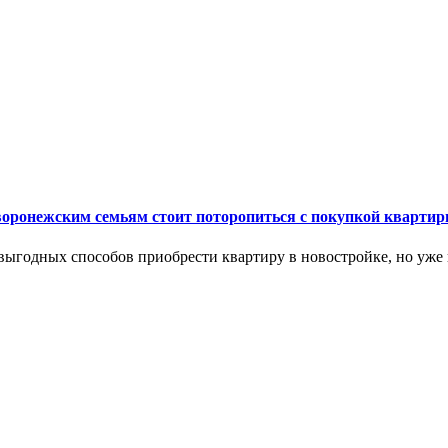
 воронежским семьям стоит поторопиться с покупкой кварти
выгодных способов приобрести квартиру в новостройке, но уже 