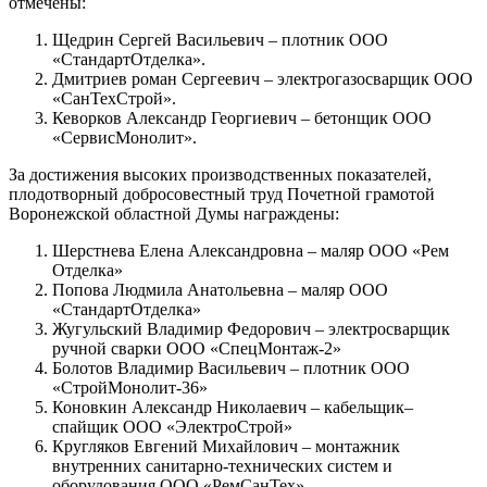
отмечены:
Щедрин Сергей Васильевич – плотник ООО
«СтандартОтделка».
Дмитриев роман Сергеевич – электрогазосварщик ООО
«СанТехСтрой».
Кеворков Александр Георгиевич – бетонщик ООО
«СервисМонолит».
За достижения высоких производственных показателей,
плодотворный добросовестный труд Почетной грамотой
Воронежской областной Думы награждены:
Шерстнева Елена Александровна – маляр ООО «Рем
Отделка»
Попова Людмила Анатольевна – маляр ООО
«СтандартОтделка»
Жугульский Владимир Федорович – электросварщик
ручной сварки ООО «СпецМонтаж-2»
Болотов Владимир Васильевич – плотник ООО
«СтройМонолит-36»
Коновкин Александр Николаевич – кабельщик–
спайщик ООО «ЭлектроСтрой»
Кругляков Евгений Михайлович – монтажник
внутренних санитарно-технических систем и
оборудования ООО «РемСанТех»