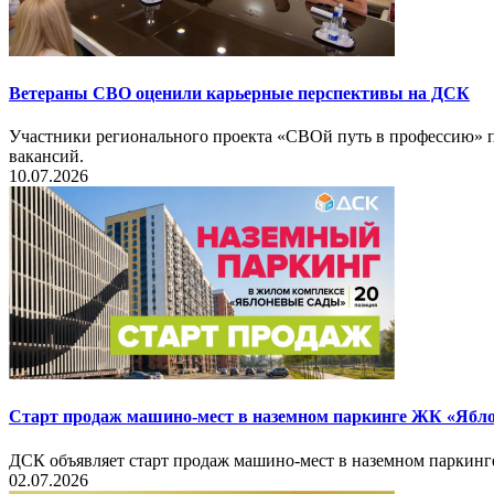
Ветераны СВО оценили карьерные перспективы на ДСК
Участники регионального проекта «СВОй путь в профессию» п
вакансий.
10.07.2026
Старт продаж машино-мест в наземном паркинге ЖК «Ябл
ДСК объявляет старт продаж машино-мест в наземном паркин
02.07.2026