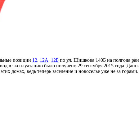
льные позиции
12
,
12А
,
12Б
по ул. Шишкова 140Б на полгода ран
вод в эксплуатацию было получено 29 сентября 2015 года. Данна
в этих домах, ведь теперь заселение и новоселье уже не за гора