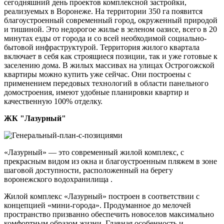
сегодняшний день проектов комплексной застройки,
реализуемых в Воронеже. На территории 350 га появится
благоустроенный современный город, окруженный природой
и тишиной. Это недорогое жилье в зеленом оазисе, всего в 20
минутах езды от города и со всей необходимой социально-
бытовой инфраструктурой. Территория жилого квартала
включает в себя как строящиеся позиции, так и уже готовые к
заселению дома. В жилых массивах на улицах Острогожской
квартиры можно купить уже сейчас. Они построены с
применением передовых технологий в области панельного
домостроения, имеют удобные планировки квартир и
качественную 100% отделку.
ЖК "Лазурный"
«Лазурный» — это современный жилой комплекс, с
прекрасным видом из окна и благоустроенным пляжем в зоне
шаговой доступности, расположенный на берегу
воронежского водохранилища .
Жилой комплекс «Лазурный» построен в соответствии с
концепцией «мини-города». Продуманное до мелочей
пространство призванно обеспечить новоселов максимально
комфортным образом жизни. Главная особенность и