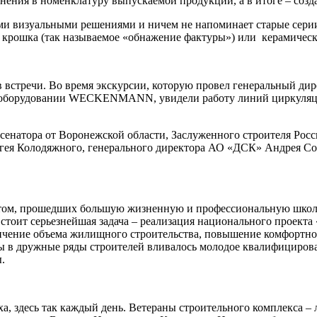
енения в номенклатуру выпускаемой продукции, а в итоге – соз
и визуальными решениями и ничем не напоминает старые сери
ная крошка (так называемое «обнажение фактуры») или керам
в встречи. Во время экскурсии, которую провел генеральный д
 оборудовании WECKENMANN, увидели работу линий циркуляции 
 сенатора от Воронежской области, Заслуженного строителя Рос
гея Колодяжного, генерального директора АО «ДСК» Андрея С
ытом, прошедших большую жизненную и профессиональную школу 
тоит серьезнейшая задача – реализация национального проекта 
ичение объема жилищного строительства, повышение комфортнос
обы в дружные ряды строителей вливалось молодое квалифициров
.
ха, здесь так каждый день. Ветераны строительного комплекса –