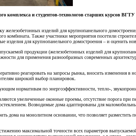
ного комплекса и студентов-технологов старших курсов ВГТУ
у железобетонных изделий для крупнопанельного домостроения,
о комбината. Также участники мероприятия посетили строител
нные изделия для крупнопанельного домостроения – и оценить н
выпускаемой продукции (железобетонных изделий для крупнопа
ожности для применения разнообразных современных архитекту
еративно реагировать на запросы рынка, вносить изменения в н
ителям широкий выбор планировок.
ующим нормативам по энергоэффективности, тепло-, звукопрон
ляются увеличенные оконные проемы, отсутствие порога при пе
остеклением. Возводимые дома адаптированы для маломобильны
ь дома на монолитном основании, что позволяет разместить по
достижению максимальной точности всех параметров выпускаемо