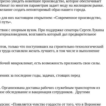
ересно увидеть новейшее производство, которое обеспечивает
омбинат по многим параметрам задает моду на жилищном рынке.
 желание создать неповторимый образ нашего города.
о для них настоящим открытием: «Современное производство,
 путь».
твия с опорным вузом. При поддержке сенатора Сергея Лукина
атериаловедения, возглавить который дал предварительное
нтов, только что поступивших на строительно-технологический
труда оставляли желать лучшего, в том числе и выполнение
абочий микроклимат, есть возможность приложить свои силы.
ниях за последние годы, задачах, стоящих перед
. Организована доставка рабочих служебным транспортом из
ное обследование и вакцинация сотрудников. Другими
урсии: «Появляется чувство гордости от того, что в Воронеже