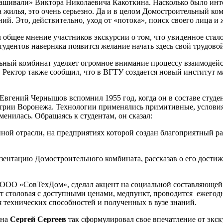
прашивали» Виктора Николаевича Какоткина. Насколько было инт
а жилья, это очень серьезно. Да и в целом Домостроительный к
ий. Это, действительно, уход от «потока», поиск своего лица и
общее мнение участников экскурсии о том, что увиденное стал
студентов наверняка появится желание начать здесь свой трудовой
ьный комбинат уделяет огромное внимание процессу взаимодейс
. Ректор также сообщил, что в ВГТУ создается новый институт м
Евгений Чернышов вспомнил 1955 год, когда он в составе студе
стрии Воронежа. Технологии применялись примитивные, условия 
енилась. Обращаясь к студентам, он сказал:
нной отрасли, на предприятиях которой создан благоприятный р
зентацию Домостроительного комбината, рассказав о его достиже
в ООО «СовТехДом», сделал акцент на социальной составляющей
т столовая с доступными ценами, медпункт, проводится ежегод
 технических способностей и полученных в вузе знаний.
она
Сергей Сергеев
так сформулировал свое впечатление от экск