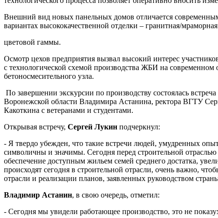
технологического процесса позволяет оперативно вносить изм
Внешний вид новых панельных домов отличается современным
вариантах высококачественной отделки – гранитная/мрамор
цветовой гаммы.
Осмотр цехов предприятия вызвал высокий интерес участнико
с технологической схемой производства ЖБИ на современном
бетоносмесительного узла.
По завершении экскурсии по производству состоялась встреча
Воронежской области Владимира Астанина, ректора ВГТУ Сер
Какоткина с ветеранами и студентами.
Открывая встречу,
Сергей Лукин
подчеркнул:
- Я твердо убежден, что такие встречи людей, умудренных оп
символичны и значимы. Сегодня перед строительной отраслью с
обеспечение доступным жильем семей среднего достатка, увел
происходят сегодня в строительной отрасли, очень важно, чт
отрасли и реализации планов, заявленных руководством страны
Владимир Астанин
, в свою очередь, отметил:
- Сегодня мы увидели работающее производство, это не показу