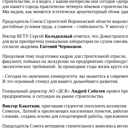
строительстве, и я видел, с каким интересом они сегодня «до
для нашего города практически четверть объемов строительств
Мы видим, как меняется эстетически архитектурный облик здан
Председатель Союза Строителей Воронежской области выразил 
достойные условия труда, а главное – стабильность. У многих 
Ректор ВГТУ Сергей
Колодяжный
отметил, что Домостроител
для вуза приобретена уникальная лаборатория по сухим смесям
согласие академик
Евгений Чернышов
.
Продолжая тему подготовки кадров для строительной отрасли, 
факультет, побывал на экскурсиях на предприятиях стройинду
экологических требований. За прошедшие годы жизнь круто изм
- Сегодня по окончании университета вы окажетесь в совреме
И это огромный стимул для вашего дальнейшего развития.
Генеральный директор АО «ДСК»
Андрей Соболев
провел пре
предприятием, и ситуации на рынке строительства.
Виктор Какоткин
, приглашая студентов пополнить коллекти
Семилук, Латной и прилегающих населенных пунктов, работае
словами, создана основа для плодотворной работы, приложения
Председатель Совета ветеранов строительного комплекса реги