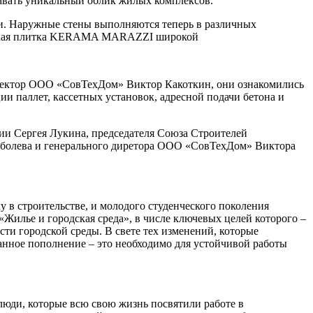
давать уникальный облик жилых комплексов.
и. Наружные стены выполняются теперь в различных
ическая плитка KERAMA MARAZZI широкой
иректор ООО «СовТехДом» Виктор Какоткин, они ознакомились
паллет, кассетных установок, адресной подачи бетона и
сии Сергея Лукина, председателя Союза Строителей
оболева и генерального диретора ООО «СовТехДом» Виктора
в строительстве, и молодого студенческого поколения
«Жилье и городская среда», в числе ключевых целей которого –
ти городской среды. В свете тех изменений, которые
анное пополнение – это необходимо для устойчивой работы
 люди, которые всю свою жизнь посвятили работе в