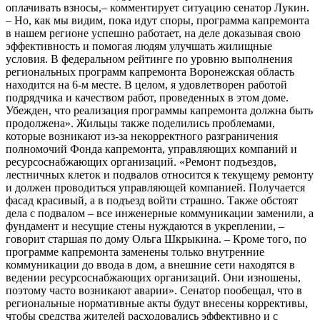
оплачивать взносы,– комментирует ситуацию сенатор Лукин.
– Но, как мы видим, пока идут споры, программа капремонта
в нашем регионе успешно работает, на деле доказывая свою
эффективность и помогая людям улучшать жилищные
условия. В федеральном рейтинге по уровню выполнения
региональных программ капремонта Воронежская область
находится на 6-м месте. В целом, я удовлетворен работой
подрядчика и качеством работ, проведенных в этом доме.
Убежден, что реализация программы капремонта должна быть
продолжена». Жильцы также поделились проблемами,
которые возникают из-за некорректного разграничения
полномочий Фонда капремонта, управляющих компаний и
ресурсоснабжающих организаций. «Ремонт подъездов,
лестничных клеток и подвалов относится к текущему ремонту
и должен проводиться управляющей компанией. Получается
фасад красивый, а в подъезд войти страшно. Также обстоят
дела с подвалом – все инженерные коммуникации заменили, а
фундамент и несущие стены нуждаются в укреплении, –
говорит старшая по дому Ольга Шкрыкина. – Кроме того, по
программе капремонта заменены только внутренние
коммуникации до ввода в дом, а внешние сети находятся в
ведении ресурсоснабжающих организаций. Они изношены,
поэтому часто возникают аварии». Сенатор пообещал, что в
региональные нормативные акты будут внесены коррективы,
чтобы средства жителей расходовались эффективно и с