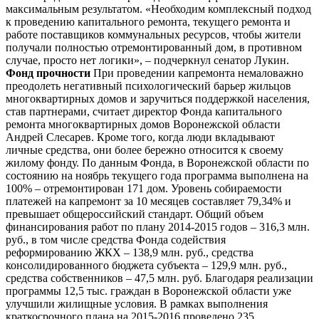
максимальным результатом. «Необходим комплексный подход
к проведению капитального ремонта, текущего ремонта и
работе поставщиков коммунальных ресурсов, чтобы жители
получали полностью отремонтированный дом, в противном
случае, просто нет логики», – подчеркнул сенатор Лукин.
Фонд прочности
При проведении капремонта немаловажно
преодолеть негативный психологический барьер жильцов
многоквартирных домов и заручиться поддержкой населения,
став партнерами, считает директор Фонда капитального
ремонта многоквартирных домов Воронежской области
Андрей Слесарев. Кроме того, когда люди вкладывают
личные средства, они более бережно относится к своему
жилому фонду. По данным Фонда, в Воронежской области по
состоянию на ноябрь текущего года программа выполнена на
100% – отремонтирован 171 дом. Уровень собираемости
платежей на капремонт за 10 месяцев составляет 79,34% и
превышает общероссийский стандарт. Общий объем
финансирования работ по плану 2014-2015 годов – 316,3 млн.
руб., в том числе средства Фонда содействия
реформированию ЖКХ – 138,9 млн. руб., средства
консолидированного бюджета субъекта – 129,9 млн. руб.,
средства собственников – 47,5 млн. руб. Благодаря реализации
программы 12,5 тыс. граждан в Воронежской области уже
улучшили жилищные условия. В рамках выполнения
краткосрочного плана на 2015-2016 проведено 235