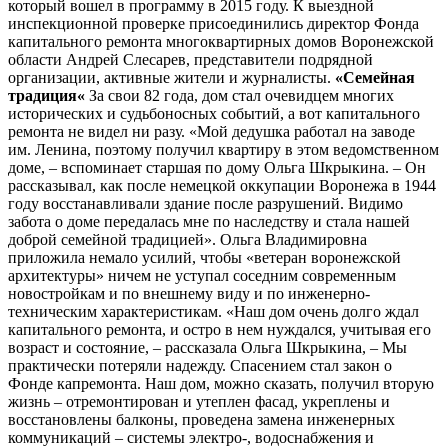
который вошел в программу в 2015 году. К выездной
инспекционной проверке присоединились директор Фонда
капитального ремонта многоквартирных домов Воронежской
области Андрей Слесарев, представители подрядной
организации, активные жители и журналисты.
«Семейная
традиция«
За свои 82 года, дом стал очевидцем многих
исторических и судьбоносных событий, а вот капитального
ремонта не видел ни разу. «Мой дедушка работал на заводе
им. Ленина, поэтому получил квартиру в этом ведомственном
доме, – вспоминает старшая по дому Ольга Шкрыкина. – Он
рассказывал, как после немецкой оккупации Воронежа в 1944
году восстанавливали здание после разрушений. Видимо
забота о доме передалась мне по наследству и стала нашей
доброй семейной традицией». Ольга Владимировна
приложила немало усилий, чтобы «ветеран воронежской
архитектуры» ничем не уступал соседним современным
новостройкам и по внешнему виду и по инженерно-
техническим характеристикам. «Наш дом очень долго ждал
капитального ремонта, и остро в нем нуждался, учитывая его
возраст и состояние, – рассказала Ольга Шкрыкина, – Мы
практически потеряли надежду. Спасением стал закон о
Фонде капремонта. Наш дом, можно сказать, получил вторую
жизнь – отремонтирован и утеплен фасад, укреплены и
восстановлены балконы, проведена замена инженерных
коммуникаций – системы электро-, водоснабжения и