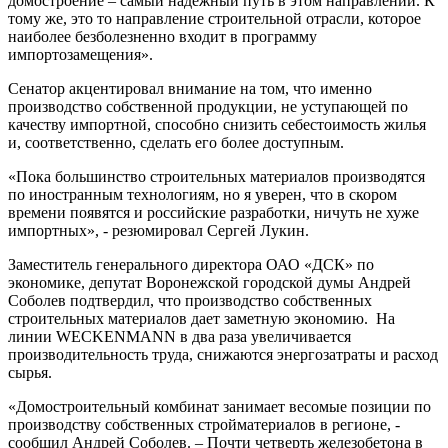
домостроение – самый надежный путь в этом направлении. К
тому же, это то направление строительной отрасли, которое
наиболее безболезненно входит в программу
импортозамещения».
Сенатор акцентировал внимание на том, что именно
производство собственной продукции, не уступающей по
качеству импортной, способно снизить себестоимость жилья
и, соответственно, сделать его более доступным.
«Пока большинство строительных материалов производятся
по иностранным технологиям, но я уверен, что в скором
времени появятся и российские разработки, ничуть не хуже
импортных», - резюмировал Сергей Лукин.
Заместитель генерального директора ОАО «ДСК» по
экономике, депутат Воронежской городской думы Андрей
Соболев подтвердил, что производство собственных
строительных материалов дает заметную экономию. На
линии WECKENMANN в два раза увеличивается
производительность труда, снижаются энергозатраты и расход
сырья.
«Домостроительный комбинат занимает весомые позиции по
производству собственных стройматериалов в регионе, -
сообщил Андрей Соболев. – Почти четверть железобетона в