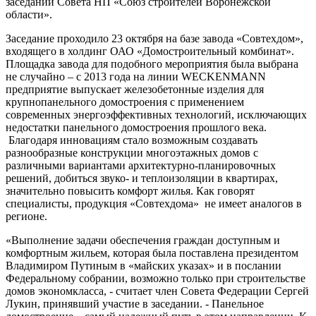
заседании Совета НП «Союз строителей Воронежской
области».
Заседание проходило 23 октября на базе завода «Совтехдом»,
входящего в холдинг ОАО «Домостроительный комбинат».
Площадка завода для подобного мероприятия была выбрана
не случайно – с 2013 года на линии WECKENMANN
предприятие выпускает железобетонные изделия для
крупнопанельного домостроения с применением
современных энергоэффективных технологий, исключающих
недостатки панельного домостроения прошлого века.
Благодаря инновациям стало возможным создавать
разнообразные конструкции многоэтажных домов с
различными вариантами архитектурно-планировочных
решений, добиться звуко- и теплоизоляции в квартирах,
значительно повысить комфорт жилья. Как говорят
специалисты, продукция «Совтехдома» не имеет аналогов в
регионе.
«Выполнение задачи обеспечения граждан доступным и
комфортным жильем, которая была поставлена президентом
Владимиром Путиным в «майских указах» и в послании
Федеральному собрании, возможно только при строительстве
домов экономкласса, - считает член Совета Федерации Сергей
Лукин, принявший участие в заседании. - Панельное