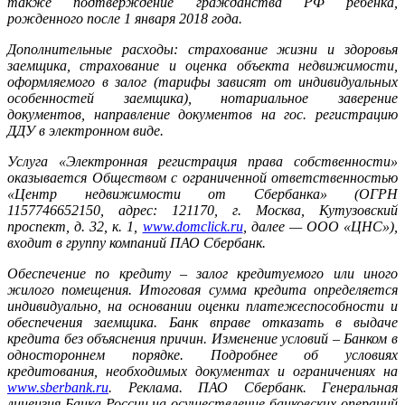
также подтверждение гражданства РФ ребенка,
рожденного после 1 января 2018 года.
Дополнительные расходы: страхование жизни и здоровья
заемщика, страхование и оценка объекта недвижимости,
оформляемого в залог (тарифы зависят от индивидуальных
особенностей заемщика), нотариальное заверение
документов, направление документов на гос. регистрацию
ДДУ в электронном виде.
Услуга «Электронная регистрация права собственности»
оказывается Обществом с ограниченной ответственностью
«Центр недвижимости от Сбербанка» (ОГРН
1157746652150, адрес: 121170, г. Москва, Кутузовский
проспект, д. 32, к. 1,
www.domclick.ru
, далее — ООО «ЦНС»),
входит в группу компаний ПАО Сбербанк.
Обеспечение по кредиту – залог кредитуемого или иного
жилого помещения. Итоговая сумма кредита определяется
индивидуально, на основании оценки платежеспособности и
обеспечения заемщика. Банк вправе отказать в выдаче
кредита без объяснения причин. Изменение условий – Банком в
одностороннем порядке. Подробнее об условиях
кредитования, необходимых документах и ограничениях на
www.sberbank.ru
. Реклама. ПАО Сбербанк. Генеральная
лицензия Банка России на осуществление банковских операций