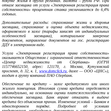
покупке жилья в других регионах. Валюта – рубли РФ. При
отказе заемщика от услуги «Электронная регистрация права
собственности» процентная ставка увеличивается до 6,4%
годовых.
Дополнительные расходы: страхование жизни и здоровья
заемщика, страхование и оценка объекта недвижимости,
оформляемого в залог (тарифы зависят от индивидуальных
особенностей заемщика), нотариальное заверение
документов, направление документов на гос. регистрацию
ДДУ в электронном виде.
Услуга «Электронная регистрация права собственности»
оказывается Обществом с ограниченной ответственностью
«Центр недвижимости от Сбербанка» (ОГРН
1157746652150, адрес: 121170, г. Москва, Кутузовский
проспект, д. 32, к. 1,
www.domclick.ru
, далее — ООО «ЦНС»),
входит в группу компаний ПАО Сбербанк.
Обеспечение по кредиту – залог кредитуемого или иного
жилого помещения. Итоговая сумма кредита определяется
индивидуально, на основании оценки платежеспособности и
обеспечения заемщика. Банк вправе отказать в выдаче
кредита без объяснения причин. Изменение условий – Банком в
одностороннем порядке. Подробнее об условиях
кредитования, необходимых документах и ограничениях на