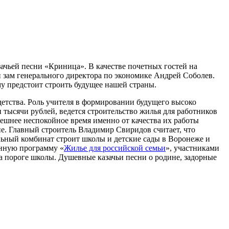
ачьей песни «Криница». В качестве почетных гостей на
зам генерального директора по экономике Андрей Соболев.
у предстоит строить будущее нашей страны.
 детства. Роль учителя в формировании будущего высоко
и тысячи рублей, ведется строительство жилья для работников
нешнее неспокойное время именно от качества их работы
е. Главный строитель Владимир Свиридов считает, что
льный комбинат строит школы и детские сады в Воронеже и
енную программу «
Жилье для российской семьи
», участниками
на пороге школы. Душевные казачьи песни о родине, задорные