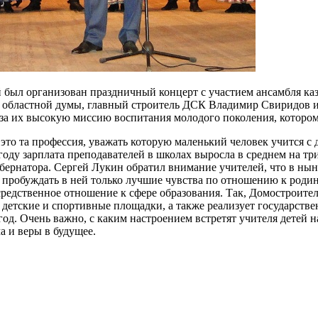
 был организован праздничный концерт с участием ансамбля каз
 областной думы, главный строитель ДСК Владимир Свиридов и 
за их высокую миссию воспитания молодого поколения, котором
 это та профессия, уважать которую маленький человек учится с
году зарплата преподавателей в школах выросла в среднем на тр
убернатора. Сергей Лукин обратил внимание учителей, что в ны
 пробуждать в ней только лучшие чувства по отношению к родин
средственное отношение к сфере образования. Так, Домостроите
детские и спортивные площадки, а также реализует государств
од. Очень важно, с каким настроением встретят учителя детей 
а и веры в будущее.