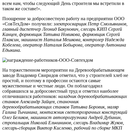
всем нам, чтобы следующий День строителя мы встретили в
таком же составе!».
Поощрение за добросовестную работу на предприятии ООО
«СовТехДом» получили:
электросварщик Петр Смольянинов,
главный диспетчер Леонид Бакунович, слесарь КИП Сергей
Канцев, формовщик Татьяна Новикова, формовщик Сергей
Плаксин, машинист Наталья Мешкова, контролер Надежда
Кобелева, оператор Наталия Бобырова, оператор Антонина
Едыкина.
На торжественном мероприятии на Деревообрабатывающем
заводе Владимир Свиридов отметил, что у строителей хлеб не
простой, и поэтому в профессии остаются самые
мужественные и честные люди. Он поблагодарил
собравшихся за добросовестный труд и отметил наиболее
отличившихся работников:
наладчик деревообрабатывающих
станков Александр Зайцев, станочник
деревообрабатывающих станков Татьяна Боровик, маляр
Галина Тычинина, монтажник светопрозрачных конструкций
Олег Беликов, машинист автопрогрузчика Андрей Дубинин,
стропальщик Николай Ельчининов, слесарь Владимир Жуков,
слесарь-сборщик Виктор Кисленко, рабочий по сборке МКП