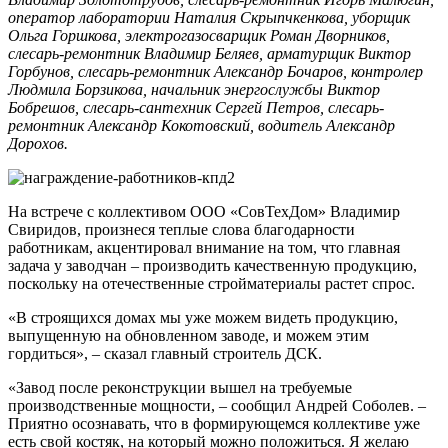
оператор лаборатории Наталия Скрыпчкенкова, уборщик
Ольга Горшкова, электрогазосварщик Роман Дворников,
слесарь-ремонтник Владимир Беляев, арматурщик Виктор
Горбунов, слесарь-ремонтник Александр Бочаров, контролер
Людмила Борзикова, начальник энергослужбы Виктор
Бобрешов, слесарь-сантехник Сергей Петров, слесарь-
ремонтник Александр Кокотовский, водитель Александр
Дорохов.
На встрече с коллективом ООО «СовТехДом» Владимир
Свиридов, произнеся теплые слова благодарности
работникам, акцентировал внимание на том, что главная
задача у заводчан – производить качественную продукцию,
поскольку на отечественные стройматериалы растет спрос.
«В строящихся домах мы уже можем видеть продукцию,
выпущенную на обновленном заводе, и можем этим
гордиться», – сказал главный строитель ДСК.
«Завод после реконструкции вышел на требуемые
производственные мощности, – сообщил Андрей Соболев. –
Приятно осознавать, что в формирующемся коллективе уже
есть свой костяк, на который можно положиться. Я желаю