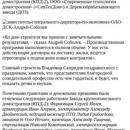
домостроения (КПД-2), ООО «Современные технологии
домостроения» («СовТехДом») и Деревообрабатывающего
завода (ДОЗ).
«Ко дню строителя мы пришли с замечательными
результатами, – сказал Андрей Соболев. – Производственная
программа выполняется в полном объеме. У нас есть
действующие договоры на поставку жилья, ведутся
переговоры о подписании новых контрактов».
Главный строитель Владимир Свиридов поздравил всех с
праздником, заметив, что представителям благородной
созидательной профессии есть чем гордиться, и будет, что
показать детям и внукам.
Почетными грамотами и денежными премиями были
отмечены следующие работники Завода крупнопанельного
домостроения (КПД-2):
Формовщик Сергей Ивлев,
арматурщик Иван Агарков, электромонтер Александр
Двойневский, ведущий инженер ПТО Лидия Грибоедова,
машинист Олег Нечаев, каменщик Александр Тищенко,
стропальщик Николай Кокотовский, электрогазосварщик
Владимир Золототрубов, слесарь-ремонтник Игорь Малюгин,