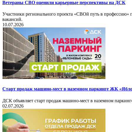
Ветераны СВО оценили карьерные перспективы на ДСК
Участники регионального проекта «СВОй путь в профессию» п
вакансий.
10.07.2026
Старт продаж машино-мест в наземном паркинге ЖК «Ябл
ДСК объявляет старт продаж машино-мест в наземном паркин
02.07.2026