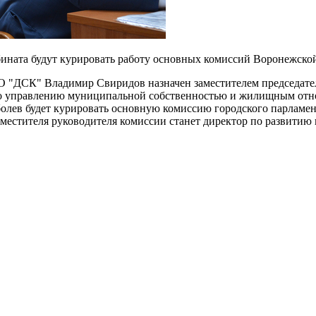
ната будут курировать работу основных комиссий Воронежской
 "ДСК" Владимир Свиридов назначен заместителем председател
 управлению муниципальной собственностью и жилищным отно
лев будет курировать основную комиссию городского парламент
заместителя руководителя комиссии станет директор по развит