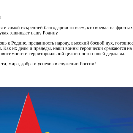
!
ия и самой искренней благодарности всем, кто воевал на фронт
руках защищает нашу Родину.
вь к Родине, преданность народу, высокий боевой дух, готовно
. Как их деды и прадеды, наши воины героически сражаются на 
ависимости и территориальной целостности нашей державы.
ти, мира, добра и успехов в служении России!