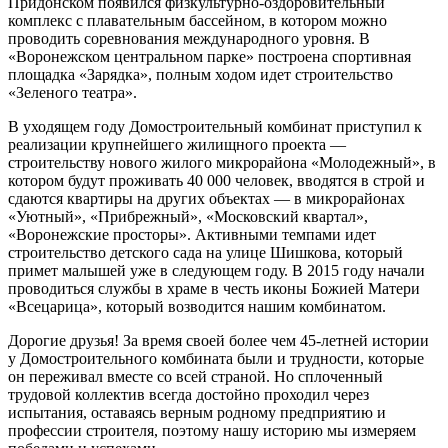
Придонском появился физкультурно-оздоровительный
комплекс с плавательным бассейном, в котором можно
проводить соревнования международного уровня. В
«Воронежском центральном парке» построена спортивная
площадка «Зарядка», полным ходом идет строительство
«Зеленого театра».
В уходящем году Домостроительный комбинат приступил к
реализации крупнейшего жилищного проекта —
строительству нового жилого микрорайона «Молодежный», в
котором будут проживать 40 000 человек, вводятся в строй и
сдаются квартиры на других объектах — в микрорайонах
«Уютный», «Прибрежный», «Московский квартал»,
«Воронежские просторы». Активными темпами идет
строительство детского сада на улице Шишкова, который
примет малышей уже в следующем году. В 2015 году начали
проводиться службы в храме в честь иконы Божией Матери
«Всецарица», который возводится нашим комбинатом.
Дорогие друзья! За время своей более чем 45-летней истории
у Домостроительного комбината были и трудности, которые
он переживал вместе со всей страной. Но сплоченный
трудовой коллектив всегда достойно проходил через
испытания, оставаясь верным родному предприятию и
профессии строителя, поэтому нашу историю мы измеряем