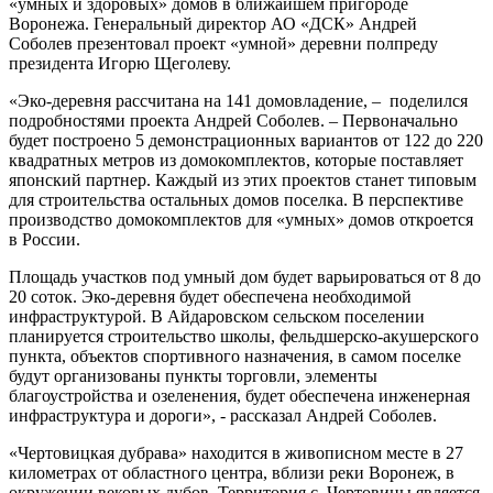
«умных и здоровых» домов в ближайшем пригороде
Воронежа. Генеральный директор АО «ДСК» Андрей
Соболев презентовал проект «умной» деревни полпреду
президента Игорю Щеголеву.
«Эко-деревня рассчитана на 141 домовладение, – поделился
подробностями проекта Андрей Соболев. – Первоначально
будет построено 5 демонстрационных вариантов от 122 до 220
квадратных метров из домокомплектов, которые поставляет
японский партнер. Каждый из этих проектов станет типовым
для строительства остальных домов поселка. В перспективе
производство домокомплектов для «умных» домов откроется
в России.
Площадь участков под умный дом будет варьироваться от 8 до
20 соток. Эко-деревня будет обеспечена необходимой
инфраструктурой. В Айдаровском сельском поселении
планируется строительство школы, фельдшерско-акушерского
пункта, объектов спортивного назначения, в самом поселке
будут организованы пункты торговли, элементы
благоустройства и озеленения, будет обеспечена инженерная
инфраструктура и дороги», - рассказал Андрей Соболев.
«Чертовицкая дубрава» находится в живописном месте в 27
километрах от областного центра, вблизи реки Воронеж, в
окружении вековых дубов. Территория с. Чертовицы является