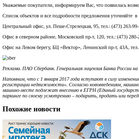
Уважаемые покупатели, информируем Вас, что появилась воз
Список объектов и все подробности предложения уточняйте в
Центральный офис, ул. Пеше-Стрелецкая, 95, тел.: (473) 263-99
Офис в северном районе, Московский пр-т, 120, тел.: (473) 280-
Офис на Левом берегу, БЦ «Вектор», Ленинский пр-т, 43А, тел.:
Реклама. ПАО Сбербанк. Генеральная лицензия Банка России на
Напомним, что с 1 января 2017 года вступают в силу изменен
регистрации недвижимости». Согласно нововведениям, машин
машино-месте подлежат внесению в ЕГРН (Единый государств
паркинге по своему усмотрению – подарить, продать или перед
Похожие новости