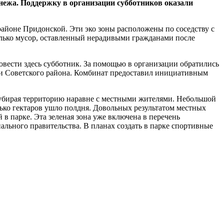
онежа. Поддержку в организации субботников оказали
айоне Придонской. Эти эко зоны расположены по соседству с
лько мусор, оставленный нерадивыми гражданами после
овести здесь субботник. За помощью в организации обратились
и Советского района. Комбинат предоставил инициативным
убирая территорию наравне с местными жителями. Небольшой
лько гектаров ушло полдня. Довольных результатом местных
в парке. Эта зеленая зона уже включена в перечень
льного правительства. В планах создать в парке спортивные