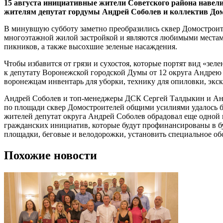
15 августа инициативные жители Советского района навели
жителям депутат гордумы Андрей Соболев и коллектив Дом
В минувшую субботу заметно преобразились сквер Домостроите
многоэтажной жилой застройкой и являются любимыми местами
пикников, а также высохшие зеленые насаждения.
Чтобы избавится от грязи и сухостоя, которые портят вид «зе
к депутату Воронежской городской Думы от 12 округа Андрею
воронежцам инвентарь для уборки, технику для опиловки, экск
Андрей Соболев и топ-менеджеры ДСК Сергей Талдыкин и Андр
по площади сквер Домостроителей общими усилиями удалось бы
жителей депутат округа Андрей Соболев обрадовал еще одной п
гражданских инициатив, которые будут профинансированы в б
площадки, беговые и велодорожки, установить специальное об
Похожие новости