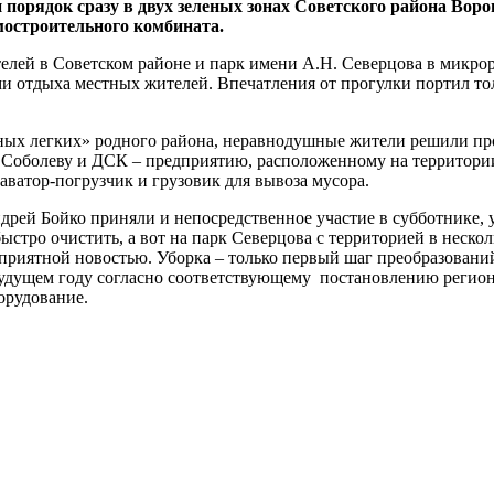
 порядок сразу в двух зеленых зонах Советского района Вор
остроительного комбината.
лей в Советском районе и парк имени А.Н. Северцова в микрор
 отдыха местных жителей. Впечатления от прогулки портил то
леных легких» родного района, неравнодушные жители решили пр
 Соболеву и ДСК – предприятию, расположенному на территори
аватор-погрузчик и грузовик для вывоза мусора.
ей Бойко приняли и непосредственное участие в субботнике, 
стро очистить, а вот на парк Северцова с территорией в неско
риятной новостью. Уборка – только первый шаг преобразований 
удущем году согласно соответствующему постановлению региона
орудование.