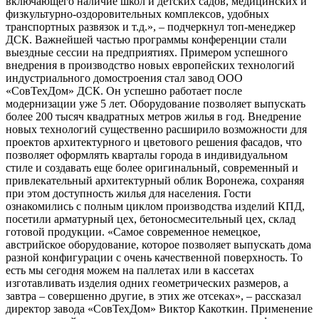
включающего наличие школ и детских садов, медицинских и
физкультурно-оздоровительных комплексов, удобных
транспортных развязок и т.д.», – подчеркнул топ-менеджер
ДСК. Важнейшей частью программы конференции стали
выездные сессии на предприятиях. Примером успешного
внедрения в производство новых европейских технологий
индустриального домостроения стал завод ООО
«СовТехДом» ДСК. Он успешно работает после
модернизации уже 5 лет. Оборудование позволяет выпускать
более 200 тысяч квадратных метров жилья в год. Внедрение
новых технологий существенно расширило возможности для
проектов архитектурного и цветового решения фасадов, что
позволяет оформлять кварталы города в индивидуальном
стиле и создавать еще более оригинальный, современный и
привлекательный архитектурный облик Воронежа, сохраняя
при этом доступность жилья для населения. Гости
ознакомились с полным циклом производства изделий КПД,
посетили арматурный цех, бетоносмесительный цех, склад
готовой продукции. «Самое современное немецкое,
австрийское оборудование, которое позволяет выпускать дома
разной конфигурации с очень качественной поверхность. То
есть мы сегодня можем на паллетах или в кассетах
изготавливать изделия одних геометрических размеров, а
завтра – совершенно другие, в этих же отсеках», – рассказал
директор завода «СовТехДом» Виктор Какоткин. Применение