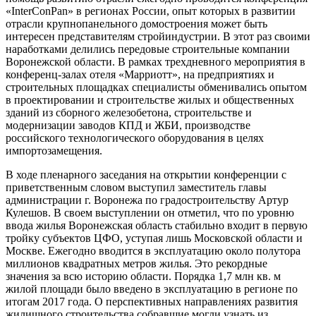
«InterConPan» в регионах России, опыт которых в развитии
отрасли крупнопанельного домостроения может быть
интересен представителям стройиндустрии. В этот раз своими
наработками делились передовые строительные компании
Воронежской области. В рамках трехдневного мероприятия в
конференц-залах отеля «Марриотт», на предприятиях и
строительных площадках специалисты обменивались опытом
в проектировании и строительстве жилых и общественных
зданий из сборного железобетона, строительстве и
модернизации заводов КПД и ЖБИ, производстве
российского технологического оборудования в целях
импортозамещения.
В ходе пленарного заседания на открытии конференции с
приветственным словом выступил заместитель главы
администрации г. Воронежа по градостроительству Артур
Кулешов. В своем выступлении он отметил, что по уровню
ввода жилья Воронежская область стабильно входит в первую
тройку субъектов ЦФО, уступая лишь Московской области и
Москве. Ежегодно вводится в эксплуатацию около полутора
миллионов квадратных метров жилья. Это рекордные
значения за всю историю области. Порядка 1,7 млн кв. м
жилой площади было введено в эксплуатацию в регионе по
итогам 2017 года. О перспективных направлениях развития
жилищного строительства собравшие могли узнать из