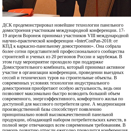
ДСК продемонстрировал новейшие технологии панельного
домостроения участникам международной конференции. 17-
19 апреля Воронеж принимал участников VIII международной
научно-практической конференции «InterConPan-2018: от
КПД к каркасно-панельному домостроению». Она собрала
более сотни представителей профессионального сообщества
строителей и ученых из 20 регионов России и зарубежья. В
этом году мероприятие проходило при поддержке
Домостроительного комбината, который принимал активное
участие в организации конференции, проведении выездных
сессий и технических туров на строительные объекты. В
современных условиях технологии индустриального
домостроения приобретают особую актуальность, ведь они
позволяют максимально быстро возводить большой объем
современного, энергоэффективного, комфортного жилья по
доступной для массового потребителя цене. А модернизация
производственной базы способствует появлению
принципиально новой высококачественной панельной
продукции, обладающей набором потребительских качеств, в
полной мере отвечающих всем современным требованиям. В
помощь развитию отрасли ежегодно проводится конференция