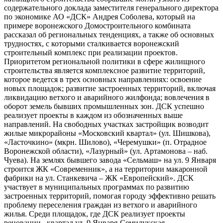
содержательного доклада заместителя генерального директора
по экономике АО «ДСК» Андрея Соболева, который на
примере воронежского Домостроительного комбината
рассказал об региональных тенденциях, а также об основных
трудностях, с которыми сталкивается воронежский
строительный комплекс при реализации проектов.
Приоритетом региональной политики в сфере жилищного
строительства является комплексное развитие территорий,
которое ведется в трех основных направлениях: освоение
новых площадок; развитие застроенных территорий, включая
ликвидацию ветхого и аварийного жилфонда; вовлечения в
оборот земель бывших промышленных зон. ДСК успешно
реализует проекты в каждом из обозначенных выше
направлений. На свободных участках застройщик возводит
жилые микрорайоны «Московский квартал» (ул. Шишкова),
«Ласточкино» (мкрн. Шилово), «Черемушки» (п. Отрадное
Воронежской области), «Лазурный» (ул. Артамонова – наб.
Чуева). На землях бывшего завода «Сельмаш» на ул. 9 Января
строится ЖК «Современник», а на территории макаронной
фабрики на ул. Станкевича – ЖК «Европейский». ДСК
участвует в муниципальных программах по развитию
застроенных территорий, помогая городу эффективно решать
проблему переселения граждан из ветхого и аварийного
жилья. Среди площадок, где ДСК реализует проекты
реновации –квартал ул. 9 Января-Семилукская-