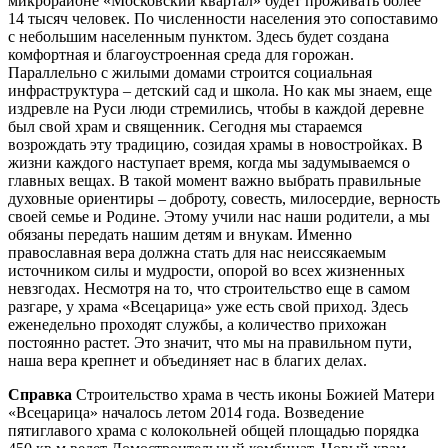
микрорайоне «Московский квартал» будет проживать более
14 тысяч человек. По численности населения это сопоставимо
с небольшим населенным пунктом. Здесь будет создана
комфортная и благоустроенная среда для горожан.
Параллельно с жилыми домами строится социальная
инфраструктура – детский сад и школа. Но как мы знаем, еще
издревле на Руси люди стремились, чтобы в каждой деревне
был свой храм и священник. Сегодня мы стараемся
возрождать эту традицию, созидая храмы в новостройках. В
жизни каждого наступает время, когда мы задумываемся о
главных вещах. В такой момент важно выбрать правильные
духовные ориентиры – доброту, совесть, милосердие, верность
своей семье и Родине. Этому учили нас наши родители, а мы
обязаны передать нашим детям и внукам. Именно
православная вера должна стать для нас неиссякаемым
источником силы и мудрости, опорой во всех жизненных
невзгодах. Несмотря на то, что строительство еще в самом
разгаре, у храма «Всецарица» уже есть свой приход. Здесь
еженедельно проходят службы, а количество прихожан
постоянно растет. Это значит, что мы на правильном пути,
наша вера крепнет и объединяет нас в благих делах.
Справка
Строительство храма в честь иконы Божией Матери
«Всецарица» началось летом 2014 года. Возведение
пятиглавого храма с колокольней общей площадью порядка