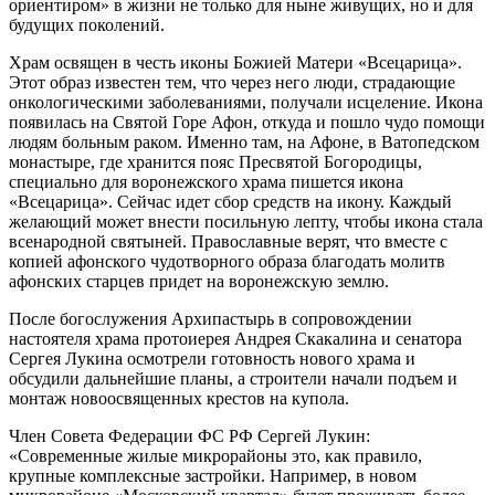
ориентиром» в жизни не только для ныне живущих, но и для
будущих поколений.
Храм освящен в честь иконы Божией Матери «Всецарица».
Этот образ известен тем, что через него люди, страдающие
онкологическими заболеваниями, получали исцеление. Икона
появилась на Святой Горе Афон, откуда и пошло чудо помощи
людям больным раком. Именно там, на Афоне, в Ватопедском
монастыре, где хранится пояс Пресвятой Богородицы,
специально для воронежского храма пишется икона
«Всецарица». Сейчас идет сбор средств на икону. Каждый
желающий может внести посильную лепту, чтобы икона стала
всенародной святыней. Православные верят, что вместе с
копией афонского чудотворного образа благодать молитв
афонских старцев придет на воронежскую землю.
После богослужения Архипастырь в сопровождении
настоятеля храма протоиерея Андрея Скакалина и сенатора
Сергея Лукина осмотрели готовность нового храма и
обсудили дальнейшие планы, а строители начали подъем и
монтаж новоосвященных крестов на купола.
Член Совета Федерации ФС РФ Сергей Лукин:
«Современные жилые микрорайоны это, как правило,
крупные комплексные застройки. Например, в новом