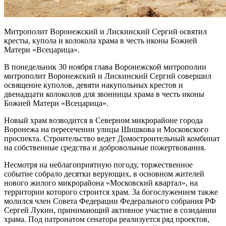
Митрополит Воронежский и Лискинский Сергий освятил
кресты, купола и колокола храма в честь иконы Божией
Матери «Всецарица».
В понедельник 30 ноября глава Воронежской митрополии
митрополит Воронежский и Лискинский Сергий совершил
освящение куполов, девяти накупольных крестов и
двенадцати колоколов для звонницы храма в честь иконы
Божией Матери «Всецарица».
Новый храм возводится в Северном микрорайоне города
Воронежа на пересечении улицы Шишкова и Московского
проспекта. Строительство ведет Домостроительный комбинат
на собственные средства и добровольные пожертвования.
Несмотря на неблагоприятную погоду, торжественное
событие собрало десятки верующих, в основном жителей
нового жилого микрорайона «Московский квартал», на
территории которого строится храм. За богослужением также
молился член Совета Федерации Федерального собрания РФ
Сергей Лукин, принимающий активное участие в созидании
храма. Под патронатом сенатора реализуется ряд проектов,