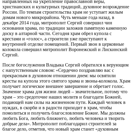
направленных на укрепление православной веры,
христианских и культурных традиций, духовное возрождение
России. По темпам строительства храм не уступает жилым
домам нового микрорайона. Чуть меньше года назад, в
декабре 2014 года, митрополит Сергий совершил чин
основания храма, по традиции заложив памятную каменную
доску в алтарной части. Сегодня храм обрел купола с
крестами и «голос», а строители уже приступают к
внутренней отделке помещений. Первый звон в церковные
колокола совершил митрополит Воронежский и Лискинский
Сергий.
После богослужения Владыка Сергий обратился к верующим
с напутственным словом: «Сердечно поздравляю вас с
прекрасным в духовном отношении днем: мы освятили
кресты на купола этого святого храма и звоны-колокола. Храм
получает логическое внешнее завершение и обретает голос.
Значение храма для жизни людей – значительное, потому что
храм – это средоточие наших молитв и благодати Божией,
подающей нам силы на жизненном пути. Каждый человек в
нуждах, в скорби и в радости приходит в храм, чтобы
помолиться и получить благословление Божие. Мы должны
любить Бога, любить ближнего, любить человека и творить
добрые дела». Митрополит поблагодарил строителей за
благое дело, отметив, что новый храм станет «духовным