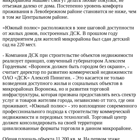
микрорайона Машмет смогут делать любые покупки, не
отъезжая далеко от дома. Постепенно уровень комфорта
проживания в Левобережном районе становится не ниже, чем
в том же Центральном районе.
«Южный полюс» расположился в зоне шаговой доступности
от жилых домов, построенных ДСК. В прошлом году
предприятием для жителей микрорайона был сдан детский
сад на 220 мест.
- Компания ДСК при строительстве объектов недвижимости
реализует принцип, озвученный губернатором Алексеем
Гордеевым: «Воронеж должен быть городом без окраин», -
считает директор по развитию коммерческой недвижимости
ОАО «ДСК» Алексей Пинигин. - Это касается не только
возведения доступного жилья и социальных объектов в
микрорайонах Воронежа, но и развития торговой
инфраструктуры, которая призвана предоставлять весь спектр
услуг и товаров жителям города, независимо от того, где они
проживают. «Южный полюс» - это воплощение современного
профессионального подхода к строительству коммерческой
недвижимости и передовых технологий. Торговый центр
должен консолидировать на своей территории
цивилизованные форматы торговли в данном микрорайоне.
Общая площадь объекта 11 200 кв. м. На первом этаже