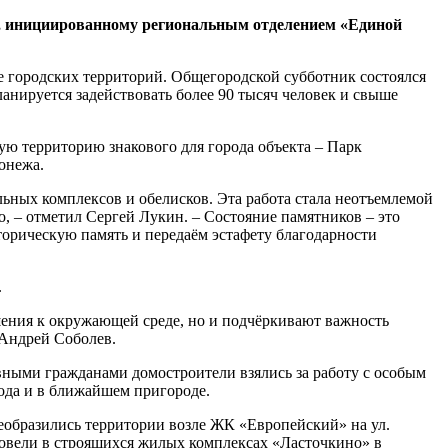
а, инициированному региональным отделением «Единой
е городских территорий. Общегородской субботник состоялся
планируется задействовать более 90 тысяч человек и свыше
ю территорию знакового для города объекта – Парк
онежа.
ьных комплексов и обелисков. Эта работа стала неотъемлемой
о, – отметил Сергей Лукин. – Состояние памятников – это
торическую память и передаём эстафету благодарности
.
ения к окружающей среде, но и подчёркивают важность
 Андрей Соболев.
ными гражданами домостроители взялись за работу с особым
рода и в ближайшем пригороде.
образились территории возле ЖК «Европейский» на ул.
ровели в строящихся жилых комплексах «Ласточкино» в