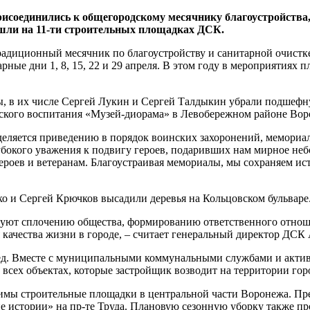
рисоединились к общегородскому месячнику благоустройств
ошли на 11-ти строительных площадках ДСК.
традиционный месячник по благоустройству и санитарной очистк
арные дни 1, 8, 15, 22 и 29 апреля. В этом году в мероприятиях 
, в их числе Сергей Лукин и Сергей Талдыкин убрали подшефну
ского воспитания «Музей-диорама» в Левобережном районе Вор
деляется приведению в порядок воинских захоронений, мемориал
убокого уважения к подвигу героев, подаривших нам мирное неб
ероев и ветеранам. Благоустраивая мемориалы, мы сохраняем ис
 и Сергей Крючков высадили деревья на Кольцовском бульваре
твуют сплочению общества, формированию ответственного отнош
качества жизни в городе, – считает генеральный директор ДСК
ед. Вместе с муниципальными коммунальными службами и актив
 всех объектах, которые застройщик возводит на территории го
имы строительные площадки в центральной части Воронежа. Пре
е истории» на пр-те Труда. Плановую сезонную уборку также п