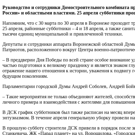
Руководство и сотрудники Домостроительного комбината п
России» и областными властями. 25 апреля субботники пр
Напомним, что с 30 марта по 30 апреля в Воронеже проходит 
25 апреля, районные субботники – 4 и 18 апреля, а также санит
тысячи единиц муниципальной и привлеченной техники.
Депутаты и сотрудники аппарата Воронежской областной Думы
Патриотов, расположенного вокруг Центра военно-патриотиче
– В преддверии Дня Победы по всей стране особое внимание у
частью подготовки к великому празднику и является знаком гл
отражение нашего отношения к истории, уважения к подвигу г
будущим поколениям.
Парламентарии городской Думы Андрей Соболев, Андрей Бойко
– Такие мероприятия не только объединяют жителей, способс
личного примера и взаимодействия с жителями для повышения 
В ДСК график субботников был также расписан на месяц впер
энтузиазмом. В течение апреля генеральную уборку провели на
В прошлую субботу строители ДСК привели в порядок после з
Станкевича, ЖК «Парад планет» на ул. Ворошилова, «Городски