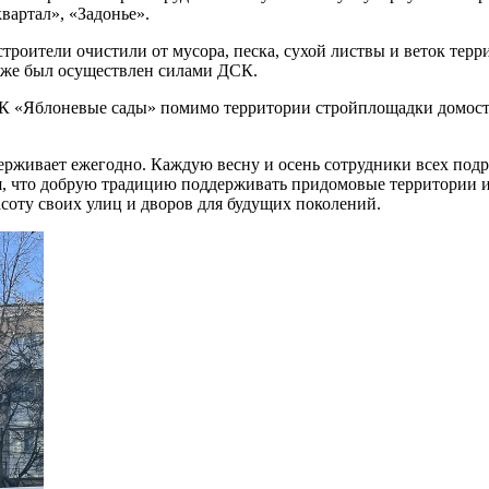
артал», «Задонье».
троители очистили от мусора, песка, сухой листвы и веток тер
акже был осуществлен силами ДСК.
К «Яблоневые сады» помимо территории стройплощадки домост
рживает ежегодно. Каждую весну и осень сотрудники всех подр
я, что добрую традицию поддерживать придомовые территории и
соту своих улиц и дворов для будущих поколений.