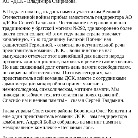
АО «ДСК» Владимира Свиридова.
В Подклетном отдать дань памяти участникам Великой
Отечественной войны прибыл заместитель гендиректора АО
«ДСК» Сергей Талдыкин. Чествование ветеранов прошло
традиционно у братской могилы №292, где захоронено более
шести сотен солдат. «В этом году наша страна отмечает
юбилейную, 75-ю годовщину Великой Победы над
фашистской Германией, - отметил во вступительной речи
представитель команды ДСК. - Большинство из нас
вынуждено отмечает этот важнейший для нашего народа
праздник «дистанционно», находясь в режиме самоизоляции.
Но наш священный долг отдать дань памяти освободителям,
невзирая на обстоятельства. Поэтому сегодня я, как
представитель всей команды ДСК, вместе с сотрудниками
администрации микрорайона принял участие в
немноголюдном, символическом, митинге памяти. Мы
никогда не забудем тех, кто остался на полях сражений.
Спасибо им и вечная память!» - сказал Сергей Талдыкин.
Глава управы Советского района Воронежа Олег Копытин и
еще один представитель команды ДСК – зам гендиректора
комбината Андрей Бойко собрались на митинг памяти в
мемориальном комплексе «Песчаный лог».
Здесь вспоминали трагические моменты истории и