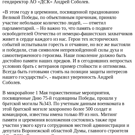
гендиректор АО «ДСК» Андрей Соболев.
«В этом году в церемонии, посвященной празднованию
Великой Победы, по объективным причинам, приняло
участие небольшое количество людей, — отметил
парламентарий. – Но важно то, что память о подвиге
освободителей Отечества от немецко-фашистских захватчиков
живет в сердце каждого из нас. Герои тех исторических
событий испытывали горесть и отчаяние, но все же выстояли
и победили, став символом непревзойденной силы духа и
самоотверженного героизма. Наше поколение должно быть
достойно памяти наших предков. И в сегодняшних непростых
условиях брать с ветеранов пример стойкости и оптимизма.
Всегда быть готовыми стоять на позиции защиты интересов
нашего государства!», - выразил уверенность Андрей
Соболев.
В микрорайоне 1 Мая торжественные мероприятия,
посвященные Дню 75-й годовщины Победы, прошли у
братской могилы №343. По учетным данным военкомата в
этой братской могиле захоронено более 500 солдат и
командиров, известны имена только 89 из них. Митинг
памяти и церемония возложения состоялись также при
участии узкого круга сотрудников местной администрации и
депутата Воронежской областной Думы, главного строителя