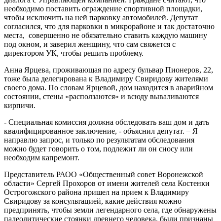
необходимо поставить ограждение спортивной площадки,
чтобы исключить на ней парковку автомобилей. Депутат
согласился, что для парковки в микрорайоне и так достаточно
места, совершенно не обязательно ставить каждую машину
под окном, и заверил женщину, что сам свяжется с
директором УК, чтобы решить проблему.
Анна Ярцева, проживающая по адресу бульвар Пионеров, 22,
тоже была делегирована к Владимиру Свиридову жителями
своего дома. По словам Ярцевой, дом находится в аварийном
состоянии, стены «расползаются» и всюду вываливаются
кирпичи.
- Специальная комиссия должна обследовать ваш дом и дать
квалифицированное заключение, - объяснил депутат. – Я
направлю запрос, и только по результатам обследования
можно будет говорить о том, подлежит ли он сносу или
необходим капремонт.
Представитель РАОО «Общественный совет Воронежской
области» Сергей Прохоров от имени жителей села Костенки
Острогожского района пришел на прием к Владимиру
Свиридову за консультацией, какие действия можно
предпринять, чтобы земли легендарного села, где обнаружены
палеолитические стоянки древнего человека, были признаны