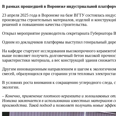
В рамках прошедшей в Воронеже индустриальной платформы 
23 апреля 2025 года в Воронеже на базе ВГТУ состоялась инду
производства строительных материалов, изделий и конструкц
решений и повышению качества строительства.
Открыл мероприятие руководитель секретариата Губернатора В
Одним из докладчиков платформы выступил генеральный дирек
На кафедре стартуют исследования высокопрочного керамзитоб
выше позволяет получить долговечный бетон высокой прочнос
характеристики материала, а вес конструкций здания снижает
Другим инновационным направлением и шагом к экологичному с
смесей, образующихся при сгорании угля тепловых электрост
В условиях роста внимания к сокращению углеродного следа, 
экологии.
– Конечно, применение плотного керамзита и золошлаковых от
Новизна заключается в использовании известных материалов 
производства. Такой подход и позволяет получить новые эфф