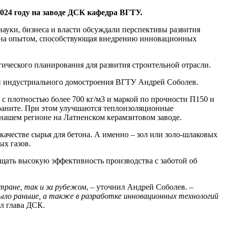
024 году на заводе ДСК кафедра ВГТУ.
науки, бизнеса и власти обсуждали перспективы развития
мена опытом, способствующая внедрению инновационных
ического планирования для развития строительной отрасли.
й индустриального домостроения ВГТУ Андрей Соболев.
с плотностью более 700 кг/м3 и маркой по прочности П150 и
раните. При этом улучшаются теплоизоляционные
нашем регионе на Латненском керамзитовом заводе.
ачестве сырья для бетона. А именно – зол или золо-шлаковых
х газов.
щать высокую эффективность производства с заботой об
тране, так и за рубежом
, – уточнил Андрей Соболев.
–
было раньше, а также в разработке инновационных технологий
л глава ДСК.