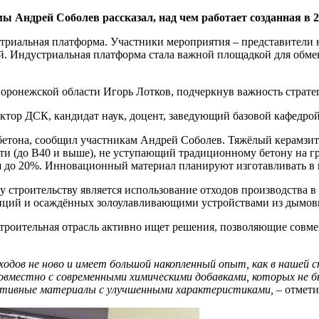
Андрей Соболев рассказал, над чем работает созданная в 2
стриальная платформа. Участники мероприятия – представители 
ий. Индустриальная платформа стала важной площадкой для об
оронежской области Игорь Лотков, подчеркнув важность стратег
тор ДСК, кандидат наук, доцент, заведующий базовой кафедро
етона, сообщил участникам Андрей Соболев. Тяжёлый керамзит 
ти (до В40 и выше), не уступающий традиционному бетону на г
ся до 20%. Инновационный материал планируют изготавливать в 
троительству является использование отходов производства в к
анций и осаждённых золоулавливающими устройствами из дымовы
строительная отрасль активно ищет решения, позволяющие совме
ходов не ново и имеет большой накопленный опыт, как в нашей с
совместно с современными химическими добавками, которых не 
ективные материалы с улучшенными характеристиками,
– отмети