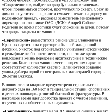
«Любой человек, проживающий в «Европейском» или
«Современнике», выйдет во двор буквально в тапочках,
чтобы позаниматься спортом, прогуляться по скверу. Сразу из
дома он спустится в паркинг и сможет выехать на дорогу по
подземному проезду, - рассказал заместитель генерального
директора по экономике ОАО «ДСК» Андрей Соболев. –
Родители во время прогулки будут спокойны за детей, потому
что дворы закрыты от машин».
«Европейский»
разместится в районе улиц Станкевича и
Красных партизан на территории бывшей макаронной
фабрики. Участок под строительство учитывает исторические
и рельефные особенности местности, но в то же время
воплощает в жизнь передовые архитектурные и технические
решения. Количество машино-мест в подземном паркинге
соответствует количеству квартир. Планируется создание
улицы-дублера одной из центральных магистралей города -
20-летия Октября.
В новом жилом квартале предусмотрено строительство
детского сада на 160 мест и танцевальной студии, спортивных
и детских площадок, развитой бытовой инфраструктуры. В
настоящее время идет доработка проекта с учетом замечаний,
озвученных на общественных слушаниях.
«Современник»
появится на ул. 9 Января на бывших землях