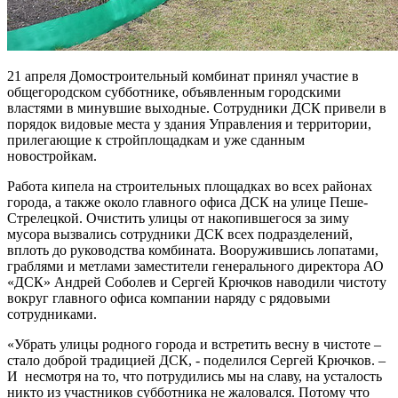
21 апреля Домостроительный комбинат принял участие в
общегородском субботнике, объявленным городскими
властями в минувшие выходные. Сотрудники ДСК привели в
порядок видовые места у здания Управления и территории,
прилегающие к стройплощадкам и уже сданным
новостройкам.
Работа кипела на строительных площадках во всех районах
города, а также около главного офиса ДСК на улице Пеше-
Стрелецкой. Очистить улицы от накопившегося за зиму
мусора вызвались сотрудники ДСК всех подразделений,
вплоть до руководства комбината. Вооружившись лопатами,
граблями и метлами заместители генерального директора АО
«ДСК» Андрей Соболев и Сергей Крючков наводили чистоту
вокруг главного офиса компании наряду с рядовыми
сотрудниками.
«Убрать улицы родного города и встретить весну в чистоте –
стало доброй традицией ДСК, - поделился Сергей Крючков. –
И несмотря на то, что потрудились мы на славу, на усталость
никто из участников субботника не жаловался. Потому что