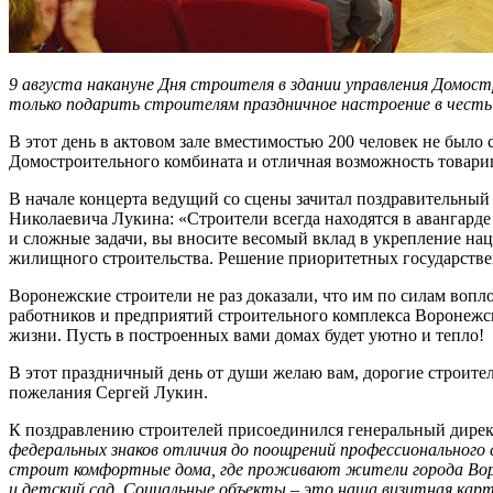
9 августа накануне Дня строителя в здании управления Домо
только подарить строителям праздничное настроение в честь 
В этот день в актовом зале вместимостью 200 человек не было
Домостроительного комбината и отличная возможность товари
В начале концерта ведущий со сцены зачитал поздравительный
Николаевича Лукина: «Строители всегда находятся в авангард
и сложные задачи, вы вносите весомый вклад в укрепление на
жилищного строительства. Решение приоритетных государстве
Воронежские строители не раз доказали, что им по силам вопл
работников и предприятий строительного комплекса Воронежск
жизни. Пусть в построенных вами домах будет уютно и тепло!
В этот праздничный день от души желаю вам, дорогие строител
пожелания Сергей Лукин.
К поздравлению строителей присоединился генеральный дир
федеральных знаков отличия до поощрений профессионального 
строит комфортные дома, где проживают жители города Ворон
и детский сад. Социальные объекты – это наша визитная карт