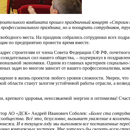
строительного комбината прошел праздничный концерт «Строим 
профессионального праздника, но и поощрить сотрудников, тру
 свободного места. На праздник собрались сотрудники всех подр
щам по предприятию провести время вместе.
 адрес строителям от члена Совета Федерации СФ РФ, почетног
е созидательных сил нашего общества, – подчеркнул в поздравл
циональной экономики. Одним из главных критериев социально-э
нных задач во многом зависит от вашего профессионализма, ко
ощение в жизнь проектов любого уровня сложности. Уверен, что
ой области станут залогом устойчивой работы отрасли, а возв
и, крепкого здоровья, неиссякаемой энергии и оптимизма! Счаст
ектор АО «ДСК» Андрей Иванович Соболев
: «Более ста сотрудн
сообщества. Всё это, безусловно, вызывает уважение к коллек
ежа. И в текущем году мы выполняем все поставленные перед 
очка комплексных застроек. Мне хотелось бы сказать всем стр