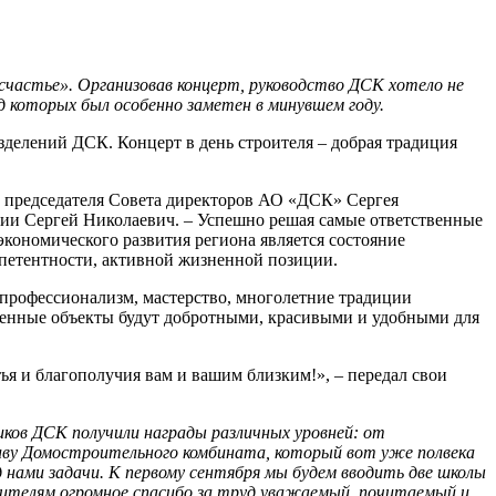
счастье». Организовав концерт, руководство ДСК хотело не
д которых был особенно заметен в минувшем году.
азделений ДСК. Концерт в день строителя – добрая традиция
о председателя Совета директоров АО «ДСК» Сергея
ении Сергей Николаевич. – Успешно решая самые ответственные
кономического развития региона является состояние
мпетентности, активной жизненной позиции.
 профессионализм, мастерство, многолетние традиции
еденные объекты будут добротными, красивыми и удобными для
ья и благополучия вам и вашим близким!», – передал свои
иков ДСК получили награды различных уровней: от
тиву Домостроительного комбината, который вот уже полвека
нами задачи. К первому сентября мы будем вводить две школы
оителям огромное спасибо за труд уважаемый, почитаемый и