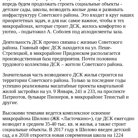
впредь будем продолжать строить социальные объекты -
детские сады, школы, возводить жилые дома и развивать
инфраструктуру Советского района. Это входит в круг наших
приоритетных задач, и для нас самое важное, чтобы в тех
микрорайонах, которые строит ДСК, жилось комфортно и
уютно, - подытожил А. Соболев под аплодисменты зала.
Деятельность ДСК прочно связана с жизнью Советского
района. Главный офис ДСК находится на ул. Пеше-
Стрелецкой, в микрорайоне Придонском располагается
производственная база предприятия. Почти половина
трудового коллектива ДСК – жители Советского района.
Значительная часть возводимого ДСК жилья строится на
территории Советского района. Только за последние годы
успешно реализованы масштабные проекты квартальной
жилой застройки на ул. 9 Января, 241 и 233, на проспекте
Патриотов, бульваре Пионеров, в микрорайоне Тенистый и
другие.
Высокими темпами ведется комплексное освоение
микрорайона Шилово (ЖК «Ласточкино»), где ДСК ежегодно
возводит в среднем 35-40 тыс. кв. м жилья, а также строит
социальные объекты. В 2017 году в Шилово введен детский
сад, а в 2018 откроется новая современная школа на 1224