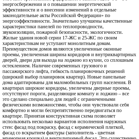
энергосбережении и о повышении энергетической
эффективности и о внесении изменений в отдельные
законодательные акты Российской Федерации» по
энергоэффективности. Значительно улучшены качественные
характеристики панелей по теплопроводности,
звукоизоляции, пожарной безопасности, экологичности.
Жилые здания новой серии 17-ЖС и 25-ЖС по своим
характеристикам не уступают монолитным домам.
Преимуществом домов являются увеличенные оконные
проемы, увеличенная ширина коридоров и внутриквартирных
дверей, двери для выхода на лоджию из кухни, со сплошным
остеклением. Наличие современных грузового и
пассажирского лифта, гибкость планировочных решений
(широкий выбор планировок квартир). Новые панельные
дома адаптированы для маломобильных групп населения. В
квартирах широкие коридоры, увеличены дверные проемы,
отсутствуют пороги, разделяющие комнату и лоджию – все
это сделано специально для людей с ограниченными
физическими возможностями, чтобы они чувствовали себя
комфортно и могли беспрепятственно передвигаться по
квартире. Принятая конструктивная схема позволяет
использовать несколько вариантов исполнения наружных
стен: фасад под покраску, фасад с керамической плиткой,
фасад со вскрытием фактуры (заполнитель - цветная
мраморная крошка) и вентилируемый фасад. Это существенно