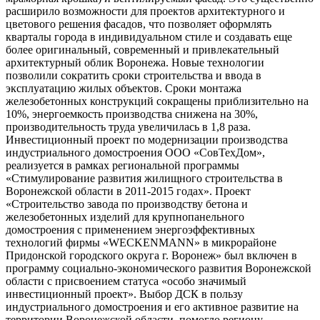
расширило возможности для проектов архитектурного и
цветового решения фасадов, что позволяет оформлять
кварталы города в индивидуальном стиле и создавать еще
более оригинальный, современный и привлекательный
архитектурный облик Воронежа. Новые технологии
позволили сократить сроки строительства и ввода в
эксплуатацию жилых объектов. Сроки монтажа
железобетонных конструкций сокращены приблизительно на
10%, энергоемкость производства снижена на 30%,
производительность труда увеличилась в 1,8 раза.
Инвестиционный проект по модернизации производства
индустриального домостроения ООО «СовТехДом»,
реализуется в рамках региональной программы
«Стимулирование развития жилищного строительства в
Воронежской области в 2011-2015 годах». Проект
«Строительство завода по производству бетона и
железобетонных изделий для крупнопанельного
домостроения с применением энергоэффективных
технологий фирмы «WECKENMANN» в микрорайоне
Придонской городского округа г. Воронеж» был включен в
программу социально-экономического развития Воронежской
области с присвоением статуса «особо значимый
инвестиционный проект». Выбор ДСК в пользу
индустриального домостроения и его активное развитие на
территории Воронежской области, помогло региону