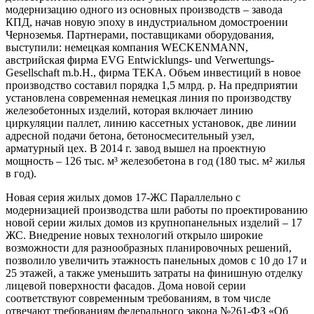
модернизацию одного из основных производств – завода
КПД, начав новую эпоху в индустриальном домостроении
Черноземья. Партнерами, поставщиками оборудования,
выступили: немецкая компания WECKENMANN,
австрийская фирма EVG Entwicklungs- und Verwertungs-
Gesellschaft m.b.H., фирма TEKA. Объем инвестиций в новое
производство составил порядка 1,5 млрд. р. На предприятии
установлена современная немецкая линия по производству
железобетонных изделий, которая включает линию
циркуляции паллет, линию кассетных установок, две линии
адресной подачи бетона, бетоносмесительный узел,
арматурный цех. В 2014 г. завод вышел на проектную
мощность – 126 тыс. м³ железобетона в год (180 тыс. м² жилья
в год).
Новая серия жилых домов 17-ЖС Параллельно с
модернизацией производства шли работы по проектированию
новой серии жилых домов из крупнопанельных изделий – 17
ЖС. Внедрение новых технологий открыло широкие
возможности для разнообразных планировочных решений,
позволило увеличить этажность панельных домов с 10 до 17 и
25 этажей, а также уменьшить затраты на финишную отделку
лицевой поверхности фасадов. Дома новой серии
соответствуют современным требованиям, в том числе
отвечают требованиям федерального закона №261-ФЗ «Об