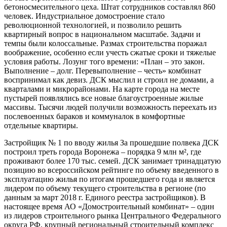
бетоносмесительного цеха. Штат сотрудников составлял 860
человек. Индустриальное домостроение стало
революционной технологией, и позволило решить
квартирный вопрос в национальном масштабе. Задачи и
темпы были колоссальные. Размах строительства поражал
воображение, особенно если учесть сжатые сроки и тяжелые
условия работы. Лозунг того времени: «План – это закон.
Выполнение – долг. Перевыполнение – честь» комбинат
воспринимал как девиз. ДСК мыслил и строил не домами, а
кварталами и микрорайонами. На карте города на месте
пустырей появлялись все новые благоустроенные жилые
массивы. Тысячи людей получили возможность переехать из
послевоенных бараков и коммуналок в комфортные
отдельные квартиры.
Застройщик № 1 по вводу жилья За прошедшие полвека ДСК
построил треть города Воронежа – порядка 9 млн м², где
проживают более 170 тыс. семей. ДСК занимает тринадцатую
позицию во всероссийском рейтинге по объему введенного в
эксплуатацию жилья по итогам прошедшего года и является
лидером по объему текущего строительства в регионе (по
данным за март 2018 г. Единого реестра застройщиков). В
настоящее время АО «Домостроительный комбинат» – один
из лидеров строительного рынка Центрального Федерального
округа РФ, крупный региональный строительный комплекс