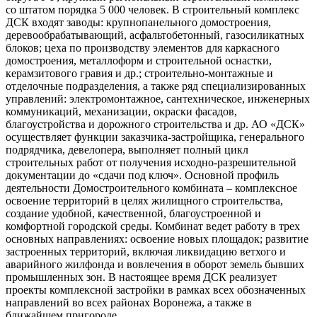
со штатом порядка 5 000 человек. В строительный комплекс
ДСК входят заводы: крупнопанельного домостроения,
деревообрабатывающий, асфальтобетонный, газосиликатных
блоков; цеха по производству элементов для каркасного
домостроения, металлоформ и строительной оснастки,
керамзитового гравия и др.; строительно-монтажные и
отделочные подразделения, а также ряд специализированных
управлений: электромонтажное, сантехническое, инженерных
коммуникаций, механизации, окраски фасадов,
благоустройства и дорожного строительства и др. АО «ДСК»
осуществляет функции заказчика-застройщика, генерального
подрядчика, девелопера, выполняет полный цикл
строительных работ от получения исходно-разрешительной
документации до «сдачи под ключ». Основной профиль
деятельности Домостроительного комбината – комплексное
освоение территорий в целях жилищного строительства,
создание удобной, качественной, благоустроенной и
комфортной городской среды. Комбинат ведет работу в трех
основных направлениях: освоение новых площадок; развитие
застроенных территорий, включая ликвидацию ветхого и
аварийного жилфонда и вовлечения в оборот земель бывших
промышленных зон. В настоящее время ДСК реализует
проекты комплексной застройки в рамках всех обозначенных
направлений во всех районах Воронежа, а также в
ближайшем пригороде.