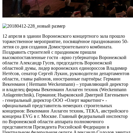
12 апреля в здании Воронежского концертного зала прошло
торжественное мероприятие, посвящённое празднованию 50-
летия со дня создания Домостроительного комбината.
Поздравить строителей с праздником пришли
высокопоставленные гости –врио губернатора Воронежской
области Александр Гусев, председатель Воронежской
областной думы, лидер воронежских единороссов Владимир
Нетёсов, сенатор Сергей Лукин, руководители департаментов
области, главы районов, иностранные партнёры: Германн
Векенманн ( Hermann Weckenmann) – управляющий директор
и владелец фирмы Векенманн Анлаген техник (Weckenmann
Anlagentechnik), Германия; Нырковский Дмитрий Евгеньевич
- генеральный директор ООО «Олерт маркетинг» -
официальный представитель немецких строительных
концернов: Векенманн Анлаген техник, ТЕКА, австрийского
концерна EVG в г. Москве. Главный федеральный инспектор
по Воронежской области аппарата полномочного
представителя Президента Российской Федерации в
Центральном федеральном округе Александр Солодов зачитал