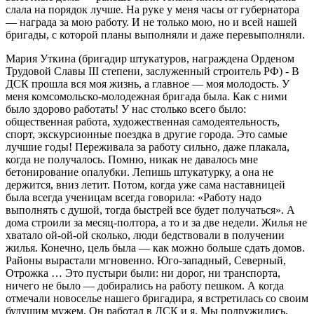
слала на порядок лучше. На руке у меня часы от губернатора
— награда за мою работу. И не только мою, но и всей нашей
бригады, с которой планы выполняли и даже перевыполняли.
Мария Уткина (бригадир штукатуров, награждена Орденом
Трудовой Славы III степени, заслуженный строитель РФ) - В
ДСК прошла вся моя жизнь, а главное — моя молодость. У
меня комсомольско-молодежная бригада была. Как с ними
было здорово работать! У нас столько всего было:
общественная работа, художественная самодеятельность,
спорт, экскурсионные поездка в другие города. Это самые
лучшие годы! Переживала за работу сильно, даже плакала,
когда не получалось. Помню, никак не давалось мне
бетонирование опалубки. Лепишь штукатурку, а она не
держится, вниз летит. Потом, когда уже сама наставницей
была всегда ученицам всегда говорила: «Работу надо
выполнять с душой, тогда быстрей все будет получаться». А
дома строили за месяц-полтора, а то и за две недели. Жилья не
хватало ой-ой-ой сколько, люди бедствовали в получении
жилья. Конечно, цель была — как можно больше сдать домов.
Районы вырастали мгновенно. Юго-западный, Северный,
Отрожка … Это пустыри были: ни дорог, ни транспорта,
ничего не было — добирались на работу пешком. А когда
отмечали новоселье нашего бригадира, я встретилась со своим
будущим мужем. Он работал в ДСК и я. Мы подружились,