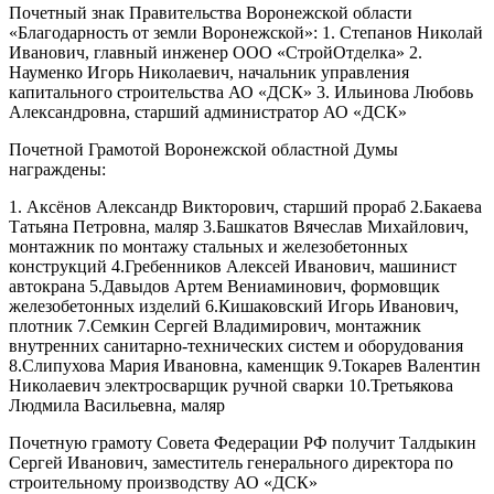
Почетный знак Правительства Воронежской области
«Благодарность от земли Воронежской»: 1. Степанов Николай
Иванович, главный инженер ООО «СтройОтделка» 2.
Науменко Игорь Николаевич, начальник управления
капитального строительства АО «ДСК» 3. Ильинова Любовь
Александровна, старший администратор АО «ДСК»
Почетной Грамотой Воронежской областной Думы
награждены:
1. Аксёнов Александр Викторович, старший прораб 2.Бакаева
Татьяна Петровна, маляр 3.Башкатов Вячеслав Михайлович,
монтажник по монтажу стальных и железобетонных
конструкций 4.Гребенников Алексей Иванович, машинист
автокрана 5.Давыдов Артем Вениаминович, формовщик
железобетонных изделий 6.Кишаковский Игорь Иванович,
плотник 7.Семкин Сергей Владимирович, монтажник
внутренних санитарно-технических систем и оборудования
8.Слипухова Мария Ивановна, каменщик 9.Токарев Валентин
Николаевич электросварщик ручной сварки 10.Третьякова
Людмила Васильевна, маляр
Почетную грамоту Совета Федерации РФ получит Талдыкин
Сергей Иванович, заместитель генерального директора по
строительному производству АО «ДСК»