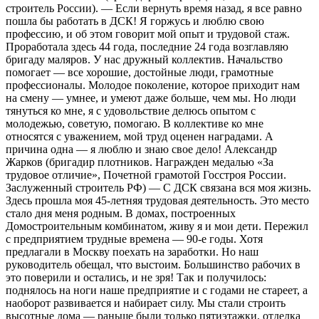
строитель России). — Если вернуть время назад, я все равно
пошла бы работать в ДСК! Я горжусь и люблю свою
профессию, и об этом говорит мой опыт и трудовой стаж.
Проработала здесь 44 года, последние 24 года возглавляю
бригаду маляров. У нас дружный коллектив. Начальство
помогает — все хорошие, достойные люди, грамотные
профессионалы. Молодое поколение, которое приходит нам
на смену — умнее, и умеют даже больше, чем мы. Но люди
тянуться ко мне, я с удовольствие делюсь опытом с
молодежью, советую, помогаю. В коллективе ко мне
относятся с уважением, мой труд оценен наградами. А
причина одна — я люблю и знаю свое дело! Александр
Жарков (бригадир плотников. Награжден медалью «За
трудовое отличие», Почетной грамотой Госстроя России.
Заслуженный строитель РФ) — С ДСК связана вся моя жизнь.
Здесь прошла моя 45-летняя трудовая деятельность. Это место
стало дня меня родным. В домах, построенных
Домостроительным комбинатом, живу я и мои дети. Пережил
с предприятием трудные времена — 90-е годы. Хотя
предлагали в Москву поехать на заработки. Но наш
руководитель обещал, что выстоим. Большинство рабочих в
это поверили и остались, и не зря! Так и получилось:
поднялось на ноги наше предприятие и с годами не стареет, а
наоборот развивается и набирает силу. Мы стали строить
высотные дома — раньше были только пятиэтажки, отделка