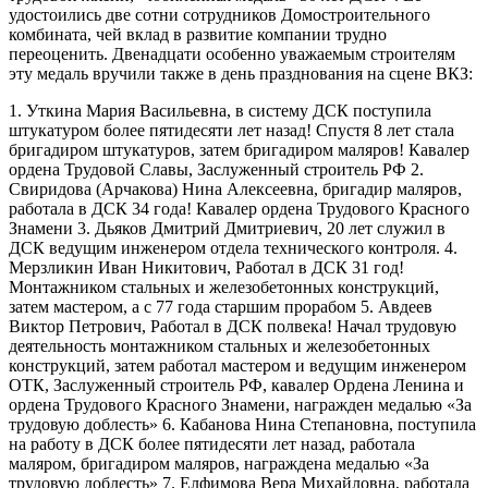
удостоились две сотни сотрудников Домостроительного
комбината, чей вклад в развитие компании трудно
переоценить. Двенадцати особенно уважаемым строителям
эту медаль вручили также в день празднования на сцене ВКЗ:
1. Уткина Мария Васильевна, в систему ДСК поступила
штукатуром более пятидесяти лет назад! Спустя 8 лет стала
бригадиром штукатуров, затем бригадиром маляров! Кавалер
ордена Трудовой Славы, Заслуженный строитель РФ 2.
Свиридова (Арчакова) Нина Алексеевна, бригадир маляров,
работала в ДСК 34 года! Кавалер ордена Трудового Красного
Знамени 3. Дьяков Дмитрий Дмитриевич, 20 лет служил в
ДСК ведущим инженером отдела технического контроля. 4.
Мерзликин Иван Никитович, Работал в ДСК 31 год!
Монтажником стальных и железобетонных конструкций,
затем мастером, а с 77 года старшим прорабом 5. Авдеев
Виктор Петрович, Работал в ДСК полвека! Начал трудовую
деятельность монтажником стальных и железобетонных
конструкций, затем работал мастером и ведущим инженером
ОТК, Заслуженный строитель РФ, кавалер Ордена Ленина и
ордена Трудового Красного Знамени, награжден медалью «За
трудовую доблесть» 6. Кабанова Нина Степановна, поступила
на работу в ДСК более пятидесяти лет назад, работала
маляром, бригадиром маляров, награждена медалью «За
трудовую доблесть» 7. Елфимова Вера Михайловна, работала