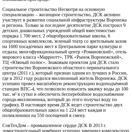
Социальное строительство Несмотря на основную
специализацию – жилищное строительство, ДСК активно
участвует в развитии социальной инфраструктуры Воронежа
и региона. Только за последнее десятилетие ДСК построил 9
детских дошкольных учреждений общей вместимостью
порядка 1 700 мест, 2 общеобразовательные школы, 6
спортивных комплексов, зеленый театр со зрительным залом
на 1600 посадочных мест в Центральном парке культуры и
отдыха, многофункциональный центр «Романовский», отель
мирового класса «Марриотт», ТРК «Рынок Воронежский»,
ТЦ «Южный полюс». Знаковым проектом для ДСК стало
строительство Воронежского областного перинатального
центра (2011 г.), который признан одним из лучших в России,
где в 2012 году родился миллионный житель Воронежа. ДСК
успешно провел масштабную реконструкцию водоподъёмной
станции ВПС-4, что позволило повысить закачку воды до 100
тыс. м³ в сутки и обеспечить бесперебойное водоснабжение
города-миллионника, который до этого получал воду по
графику. В настоящее время ДСК ведет строительство двух
общеобразовательных школ на 1 224 мест каждая и
поликлиники на 550 посещений в смену.
СовТехДом – промышленное сердце ДСК В 2013 г.
домостроительный комбинат успешно завершил комплексную