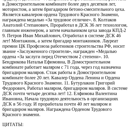
в Домостроительном комбинате более двух десятков лет,
мотористом, а затем бригадиром бетоно-смесительного цеха.
Является кавалером ордена Трудового Красного Знамени,
награждена медалью «За трудовое отличие». 8. Колтаков
Анатолий Степанович, Проработал в ДСК 36 лет технологом,
главным инженером, а затем начальником цеха завода КПД-2
9. Петров Иван Михайлович, Отработал в системе ДСК 46
лет! Монтажник, а затем бригадир монтажников. Лауреат
премии ЦК Профсоюза работников строительства РФ, носит
звание «Заслуженного строителя», награжден «Медалью
ордена «За заслуги перед Отечеством 2 степени». 10.
Бендрикова Наталья Ефимовна, В Домостроительном
комбинате работает маляром с 71 года, через год назначена
бригадиром маляров. Стаж работы в Домостроительном
комбинате более 20 лет. Кавалер Ордена Ленина и Ордена
Трудового Красного Знамени. 11. Бутурлакин Григорий
Федорович, Работал маляром, бригадиром маляров. В системе
ДСК почти четыре десятка лет! 12. Елфимова Валентина
Ивановна, Начала трудовую деятельность в организациях
ДСК в 56 году. И проработала почти 40 лет маляром и
бригадиром маляров. Награждена Орденом Трудового
Красного знамени.
ЦИТАТЫ: