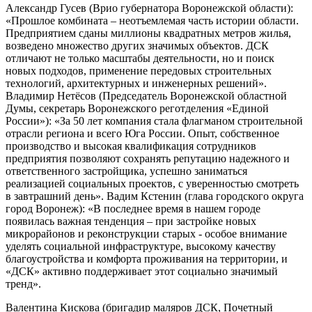
Александр Гусев (Врио губернатора Воронежской области):
«Прошлое комбината – неотъемлемая часть истории области.
Предприятием сданы миллионы квадратных метров жилья,
возведено множество других значимых объектов. ДСК
отличают не только масштабы деятельности, но и поиск
новых подходов, применение передовых строительных
технологий, архитектурных и инженерных решений».
Владимир Нетёсов (Председатель Воронежской областной
Думы, секретарь Воронежского реготделения «Единой
России»): «За 50 лет компания стала флагманом строительной
отрасли региона и всего Юга России. Опыт, собственное
производство и высокая квалификация сотрудников
предприятия позволяют сохранять репутацию надежного и
ответственного застройщика, успешно заниматься
реализацией социальных проектов, с уверенностью смотреть
в завтрашний день». Вадим Кстенин (глава городского округа
город Воронеж): «В последнее время в нашем городе
появилась важная тенденция – при застройке новых
микрорайонов и реконструкции старых - особое внимание
уделять социальной инфраструктуре, высокому качеству
благоустройства и комфорта проживания на территории, и
«ДСК» активно поддерживает этот социально значимый
тренд».
Валентина Кискова (бригадир маляров ДСК, Почетный