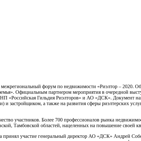
л XI межрегиональный форум по недвижимости «Риэлтор – 2020. 
оземья». Официальным партнером мероприятия в очередной выс
 НП «Российская Гильдия Риэлторов» и АО «ДСК». Документ на
 и застройщиком, а также на развития сферы риэлтерских услу
чество участников. Более 700 профессионалов рынка недвижимо
овской, Тамбовской областей, нацеленных на повышение своей 
 принял участие генеральный директор АО «ДСК» Андрей Собол