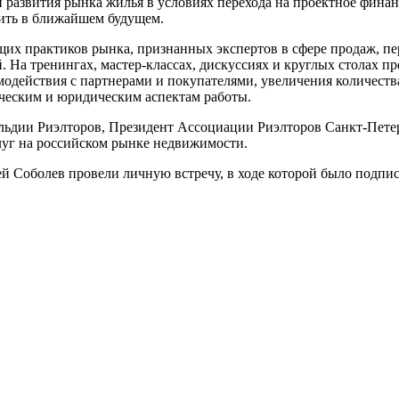
развития рынка жилья в условиях перехода на проектное финанс
оить в ближайшем будущем.
их практиков рынка, признанных экспертов в сфере продаж, пе
На тренингах, мастер-классах, дискуссиях и круглых столах п
одействия с партнерами и покупателями, увеличения количеств
ическим и юридическим аспектам работы.
льдии Риэлторов, Президент Ассоциации Риэлторов Санкт-Петер
луг на российском рынке недвижимости.
й Соболев провели личную встречу, в ходе которой было подпис