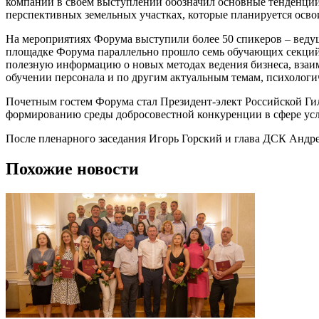
компании в своем выступлении обозначил основные тенденции 
перспективных земельных участках, которые планируется осв
На мероприятиях Форума выступили более 50 спикеров – ведущ
площадке Форума параллельно прошло семь обучающих секций. 
полезную информацию о новых методах ведения бизнеса, взаим
обучении персонала и по другим актуальным темам, психолог
Почетным гостем Форума стал Президент-элект Российской Ги
формированию среды добросовестной конкуренции в сфере ус
После пленарного заседания Игорь Горский и глава ДСК Андре
Похожие новости