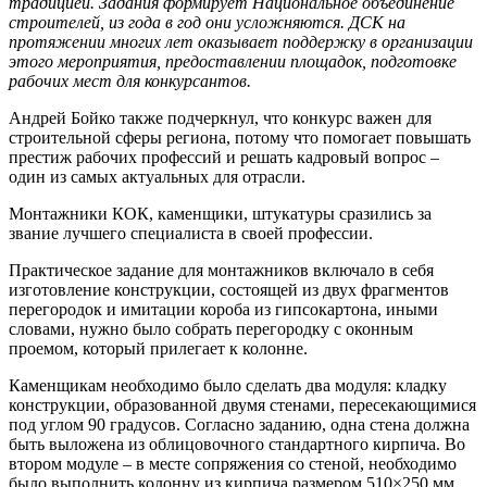
традицией. Задания формирует Национальное объединение
строителей, из года в год они усложняются. ДСК на
протяжении многих лет оказывает поддержку в организации
этого мероприятия, предоставлении площадок, подготовке
рабочих мест для конкурсантов.
Андрей Бойко также подчеркнул, что конкурс важен для
строительной сферы региона, потому что помогает повышать
престиж рабочих профессий и решать кадровый вопрос –
один из самых актуальных для отрасли.
Монтажники КОК, каменщики, штукатуры сразились за
звание лучшего специалиста в своей профессии.
Практическое задание для монтажников включало в себя
изготовление конструкции, состоящей из двух фрагментов
перегородок и имитации короба из гипсокартона, иными
словами, нужно было собрать перегородку с оконным
проемом, который прилегает к колонне.
Каменщикам необходимо было сделать два модуля: кладку
конструкции, образованной двумя стенами, пересекающимися
под углом 90 градусов. Согласно заданию, одна стена должна
быть выложена из облицовочного стандартного кирпича. Во
втором модуле – в месте сопряжения со стеной, необходимо
было выполнить колонну из кирпича размером 510×250 мм.