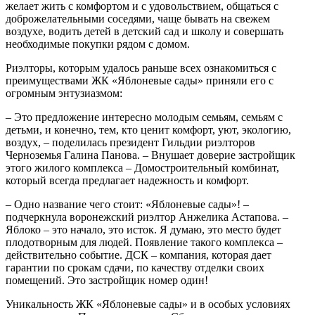
желает жить с комфортом и с удовольствием, общаться с
доброжелательными соседями, чаще бывать на свежем
воздухе, водить детей в детский сад и школу и совершать
необходимые покупки рядом с домом.
Риэлторы, которым удалось раньше всех ознакомиться с
преимуществами ЖК «Яблоневые сады» приняли его с
огромным энтузиазмом:
– Это предложение интересно молодым семьям, семьям с
детьми, и конечно, тем, кто ценит комфорт, уют, экологию,
воздух, – поделилась президент Гильдии риэлторов
Черноземья Галина Панова. – Внушает доверие застройщик
этого жилого комплекса – Домостроительный комбинат,
который всегда предлагает надежность и комфорт.
– Одно название чего стоит: «Яблоневые сады»! –
подчеркнула воронежский риэлтор Анжелика Астапова. –
Яблоко – это начало, это исток. Я думаю, это место будет
плодотворным для людей. Появление такого комплекса –
действительно событие. ДСК – компания, которая дает
гарантии по срокам сдачи, по качеству отделки своих
помещений. Это застройщик номер один!
Уникальность ЖК «Яблоневые сады» и в особых условиях