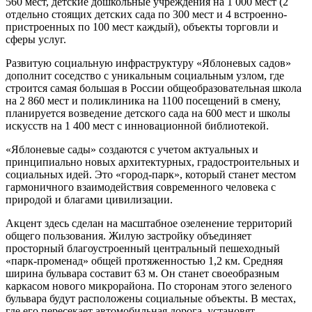
560 мест, детские дошкольные учреждения на 1 000 мест (2
отдельно стоящих детских сада по 300 мест и 4 встроенно-
пристроенных по 100 мест каждый), объекты торговли и
сферы услуг.
Развитую социальную инфраструктуру «Яблоневых садов»
дополнит соседство с уникальным социальным узлом, где
строится самая большая в России общеобразовательная школа
на 2 860 мест и поликлиника на 1100 посещений в смену,
планируется возведение детского сада на 600 мест и школы
искусств на 1 400 мест с инновационной библиотекой.
«Яблоневые сады» создаются с учетом актуальных и
принципиально новых архитектурных, градостроительных и
социальных идей. Это «город-парк», который станет местом
гармоничного взаимодействия современного человека с
природой и благами цивилизации.
Акцент здесь сделан на масштабное озеленение территорий
общего пользования. Жилую застройку объединяет
просторный благоустроенный центральный пешеходный
«парк-променад» общей протяженностью 1,2 км. Средняя
ширина бульвара составит 63 м. Он станет своеобразным
каркасом нового микрорайона. По сторонам этого зеленого
бульвара будут расположены социальные объекты. В местах,
где его пересекает автомобильная дорога, установят