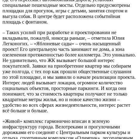
специальные пешеходные мосты. Отдельно предусмотрены
площадки для прогулок, игры с детьми, занятия спортом и
выгула собак. В центре будет расположена событийная
площадь с фонтаном.
– Таких усилий при разработке и проектировании не
вкладывали, пожалуй, никогда раньше, – отметила Юлия
Легконогих. – «Яблоневые сады» – очень насыщенный
проект! Его центральную часть занимают не дома, а зона
озеленения протяженностью более километра. Это уникально.
Не удивительно, что ЖК вызывает большой интерес
покупателей. Заявки на приобретение квартир мы собираем
уже полгода, с тех пор как прошли общественные слушания
по этой площадке, и мы заявили о начале реализации проекта.
Интерес людей вызывает локация, огромное количество
социальных объектов, просторные паркинги. И когда они
понимают, что за стоимость квартиры получают не только
квадратные метры жилья, но и новое качество жизни –
удобство во всех сферах жизнедеятельности, интерес растет
всё больше и больше.
«Живой» комплекс гармонично вписан в зеленую
инфраструктуру города. Велотреками и прогулочными
дорожками его соединят с Центральным парком культуры и
отдыха, спортивным комплексом «Олимпик», лесопарковым